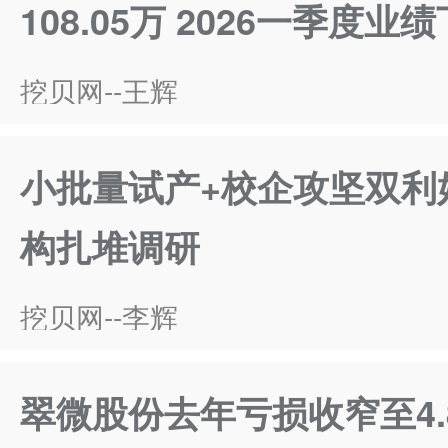
108.05万 2026一季度业
挖贝网--王辉
小批量试产+校企攻坚双利好
构扎堆调研
挖贝网--李辉
翠微股份去年亏损收窄至4.8