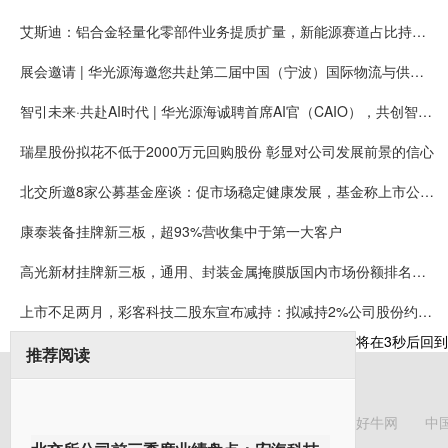
艾斯迪：铝合金轻量化零部件业务提质扩量，新能源赛道占比持续提高
展会邀请 | 华光源海邀您共赴第二届中国（宁波）国际物流与供应链博览会，展位号：T01
智引未来·共赴AI时代 | 华光源海诚聘首席AI官（CAIO），共创智慧物流新未来！
瑞星股份拟花不低于2000万元回购股份 彰显对公司发展前景的信心
北交所邀8家公募基金座谈：促市场稳定健康发展，基金称上市公司质量持续提升
康泰装备挂牌新三板，超93%营收集中于第一大客户
高光新材挂牌新三板，通用、封装金属掩膜版国内市场份额排名第一
上市不足两月，彩客科技二股东宣布减持：拟减持2%公司股份约可套现5008万元
将在
3
秒后回到
推荐阅读
好牛网
中