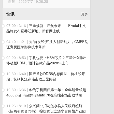
高慧
2025/7/7 19:26:28
快讯
更多
07-09 13:16
|
三重焕新，启航未来——Pivotal中文
品牌发布暨乔迁新址、新官网上线
04-10 11:21
|
为“首发经济”注入创新动力，CMEF见
证宽腾医学影像技术革新
02-20 18:53
|
手机也要上HBM芯片？三星计划推出
移动版HBM，预计首款产品2028年上市
12-30 16:40
|
国产首款DDR5内存问世！价格战开
启，复制长江存储击败三星路径！
12-30 16:36
|
华为手机回归第一年：全年销量或超
4000万台 有望凭借Mate 70在高端市场击败苹果
11-26 18:19
|
众兴菌业拟与涟水县人民政府签订
《招商引资合同书》 拟投资设立涟水食用菌产业园