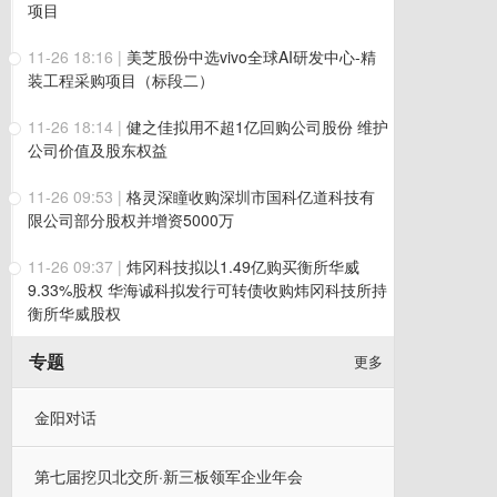
项目
11-26 18:16
|
美芝股份中选vivo全球AI研发中心-精
装工程采购项目（标段二）
11-26 18:14
|
健之佳拟用不超1亿回购公司股份 维护
公司价值及股东权益
11-26 09:53
|
格灵深瞳收购深圳市国科亿道科技有
限公司部分股权并增资5000万
11-26 09:37
|
炜冈科技拟以1.49亿购买衡所华威
9.33%股权 华海诚科拟发行可转债收购炜冈科技所持
衡所华威股权
专题
更多
金阳对话
第七届挖贝北交所·新三板领军企业年会