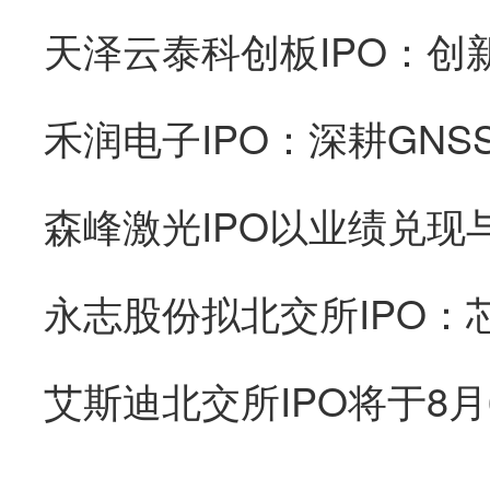
森峰激光IPO以业绩兑现