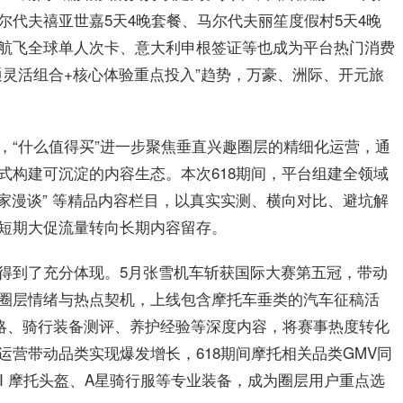
、马尔代夫禧亚世嘉5天4晚套餐、马尔代夫丽笙度假村5天4晚
航飞全球单人次卡、意大利申根签证等也成为平台热门消费
通灵活组合+核心体验重点投入”趋势，万豪、洲际、开元旅
，“什么
值得买
”进一步聚焦垂直兴趣圈层的精细化运营，通
式构建可沉淀的内容生态。本次618期间，平台组建全领域
实测家漫谈” 等精品内容栏目，以真实实测、横向对比、避坑解
短期大促流量转向长期内容留存。
得到了充分体现。5月张雪机车斩获国际大赛第五冠，带动
圈层情绪与热点契机，上线包含摩托车垂类的汽车征稿活
攻略、骑行装备测评、养护经验等深度内容，将赛事热度转化
营带动品类实现爆发增长，618期间摩托相关品类GMV同
RAI 摩托头盔、A星骑行服等专业装备，成为圈层用户重点选