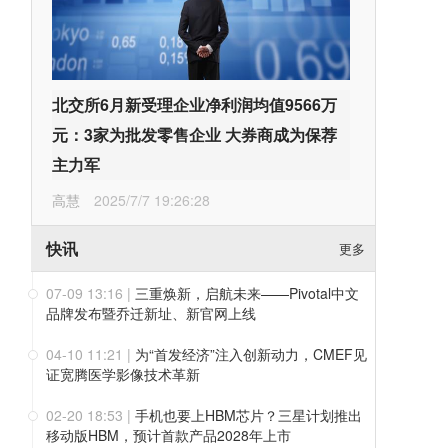
北交所6月新受理企业净利润均值9566万
元：3家为批发零售企业 大券商成为保荐
主力军
高慧
2025/7/7 19:26:28
快讯
更多
07-09 13:16
|
三重焕新，启航未来——Pivotal中文
品牌发布暨乔迁新址、新官网上线
04-10 11:21
|
为“首发经济”注入创新动力，CMEF见
证宽腾医学影像技术革新
02-20 18:53
|
手机也要上HBM芯片？三星计划推出
移动版HBM，预计首款产品2028年上市