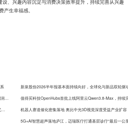
建设、兴趣内容沉淀与消费决策效率提升，持续完善从兴趣
费产生幸福感。
体系
新泉股份2026半年报基本面持续向好，全球化与新品双轮驱
One big beautiful！药明康德单季度收入破160亿，利润率首超40%
年内4万套法国种鸡落地：益生股份以健康管控筑牢优质种源竞争壁垒
机器人赛道催化密集落地 奥比中光3D视觉深度受益产业扩容
5G+AI智慧超声落地庐江，迈瑞医疗打通基层诊疗“最后一公里