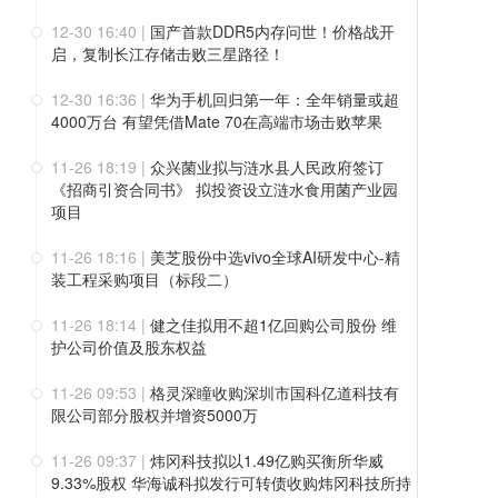
12-30 16:40
|
国产首款DDR5内存问世！价格战开
启，复制长江存储击败三星路径！
12-30 16:36
|
华为手机回归第一年：全年销量或超
4000万台 有望凭借Mate 70在高端市场击败苹果
11-26 18:19
|
众兴菌业拟与涟水县人民政府签订
《招商引资合同书》 拟投资设立涟水食用菌产业园
项目
11-26 18:16
|
美芝股份中选vivo全球AI研发中心-精
装工程采购项目（标段二）
11-26 18:14
|
健之佳拟用不超1亿回购公司股份 维
护公司价值及股东权益
11-26 09:53
|
格灵深瞳收购深圳市国科亿道科技有
限公司部分股权并增资5000万
11-26 09:37
|
炜冈科技拟以1.49亿购买衡所华威
9.33%股权 华海诚科拟发行可转债收购炜冈科技所持