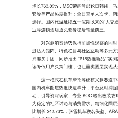
增长763.89%，MSC荣耀号邮轮日韩线
套餐等产品热度提升；全日空单人次卡、南
选择。国内旅游延续五一假期以来的“大交
业等连锁酒店通兑套餐稳居销量前三。
对兴趣消费趋势保持前瞻性观察的同时
过达人矩阵、特色栏目与社区互动等多元方
兴趣买手团，同步推出 “618热推新品”“
读降低用户决策门槛，也让垂类圈层实现从
这一模式在机车摩托等硬核兴趣赛道中
国内机车圈层热度快速攀升，平台及时捕捉
动，引导资深玩家、专业 KOC 输出改装
为稳定的社区讨论与消费需求。精细化圈层运
比增长 242.73%，张雪机车联名头盔、A