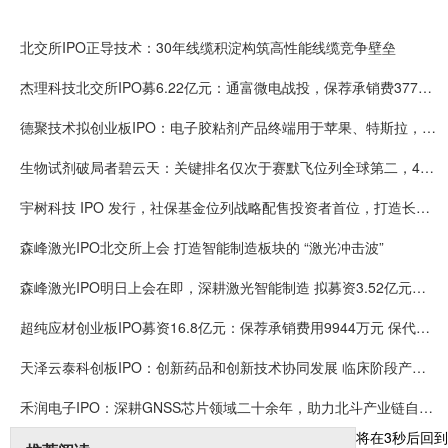
北交所IPO正导技术：30年线缆积淀构筑高性能线缆竞争壁垒
杰理科技北交所IPO募6.22亿元：通富微电战投，保荐承销费3774万元，保代业敬轩、李鸿仁或可拿奖金
德聚技术拟创业板IPO：电子胶粘剂产品终端用于苹果、特斯拉，高端技术可媲美汉高、陶氏化学等巨头
生物试剂破局者碧云天：关键排名仅次于赛默飞位列全球第二，4700余篇CNS及子刊论文标注使用公司产品
宇树科技 IPO 发行，社保基金位列战略配售投资者首位，打造长效示范效应
森峰激光IPO北交所上会 打造智能制造板块的 “激光冲击波”
森峰激光IPO明日上会在即，深耕激光智能制造 拟募资3.52亿元扩产增效
超纯应材创业板IPO募资16.8亿元：保荐承销费用9944万元 保代袁琳翕、张冠峰或可拿奖金
天泽云泰科创板IPO：创新药品和创新技术协同发展 临床阶段产品研发进度均为全球首位或前三
禾润电子IPO：深耕GNSS芯片领域二十余年，助力北斗产业链自主可控，出货量国内厂商第一
将在
3
秒后回到