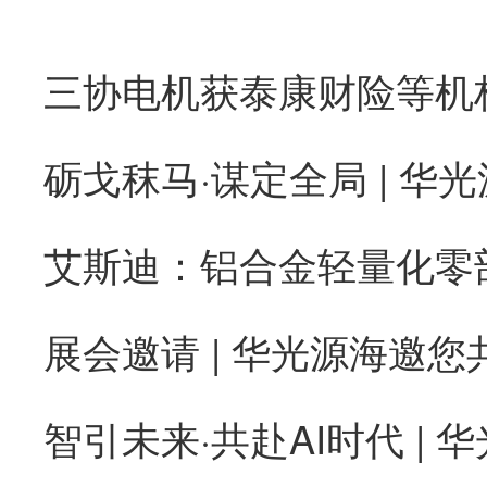
砺戈秣马·谋定全局 | 