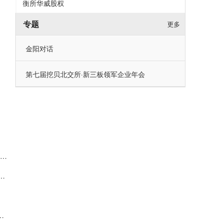
衡所华威股权
专题
更多
金阳对话
第七届挖贝北交所·新三板领军企业年会
会邀请 | 华光源海邀您共赴第二届中国（宁波）国际物流与供应链博览会，展位号：T01
000万元回购股份 彰显对公司发展前景的信心
持：拟减持2%公司股份约可套现5008万元