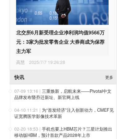
北交所6月新受理企业净利润均值9566万
元：3家为批发零售企业 大券商成为保荐
主力军
高慧
2025/7/7 19:26:28
快讯
更多
07-09 13:16
|
三重焕新，启航未来——Pivotal中文
品牌发布暨乔迁新址、新官网上线
04-10 11:21
|
为“首发经济”注入创新动力，CMEF见
证宽腾医学影像技术革新
02-20 18:53
|
手机也要上HBM芯片？三星计划推出
移动版HBM，预计首款产品2028年上市