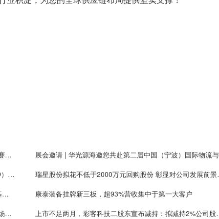
艾斯迪：铝合金轻量化零部件业务提质扩量，新能源赛道占比持续提高
展
智引未来·共赴AI时代 | 华光源海诚聘首席AI官（CAIO），共创智慧物流新未来！
瑞星股份拟花不低于2
北交所邀8家公募基金座谈：促市场稳定健康发展，基金称上市公司质量持续提升
康泰装备挂牌新三板，超93%营收集中于第一大客户
高光新材挂牌新三板，通用、封装金属掩膜版国内市场份额排名第一
上市不足两月，彩客科技二股东宣布减