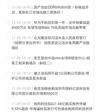
12-30 16:40
|
国产首款DDR5内存问世！价格战开
启，复制长江存储击败三星路径！
12-30 16:36
|
华为手机回归第一年：全年销量或超
4000万台 有望凭借Mate 70在高端市场击败苹果
11-26 18:19
|
众兴菌业拟与涟水县人民政府签订
《招商引资合同书》 拟投资设立涟水食用菌产业园
项目
11-26 18:16
|
美芝股份中选vivo全球AI研发中心-精
装工程采购项目（标段二）
11-26 18:14
|
健之佳拟用不超1亿回购公司股份 维
护公司价值及股东权益
11-26 09:53
|
格灵深瞳收购深圳市国科亿道科技有
限公司部分股权并增资5000万
11-26 09:37
|
炜冈科技拟以1.49亿购买衡所华威
9.33%股权 华海诚科拟发行可转债收购炜冈科技所持