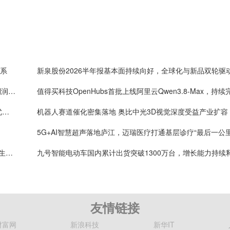
体系
新泉股份2026半年报基本面持续向好，全球化与新品双轮驱
One big beautiful！药明康德单季度收入破160亿，利润率首超40%
年内4万套法国种鸡落地：益生股份以健康管控筑牢优质种源竞争壁垒
机器人赛道催化密集落地 奥比中光3D视觉深度受益产业扩容
5G+AI智慧超声落地庐江，迈瑞医疗打通基层诊疗“最后一公里
数智赋能生命防线 迈瑞医疗助力ICU从“生死门”走向”生命中枢”
九号智能电动车国内累计出货突破1300万台，增长能力持续
友情链接
财富网
新浪科技
新华IT