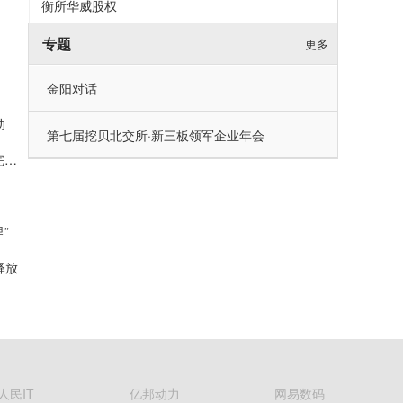
衡所华威股权
专题
更多
金阳对话
动
第七届挖贝北交所·新三板领军企业年会
值得买科技OpenHubs首批上线阿里云Qwen3.8-Max，持续完善企业多模型服务
”
释放
人民IT
亿邦动力
网易数码