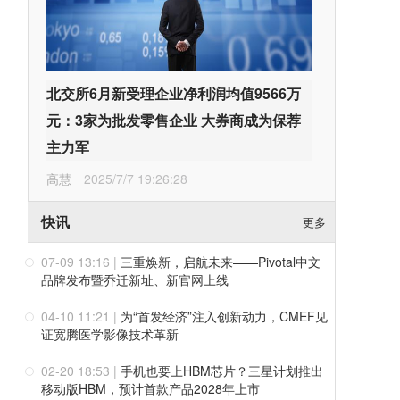
北交所6月新受理企业净利润均值9566万
元：3家为批发零售企业 大券商成为保荐
主力军
高慧
2025/7/7 19:26:28
快讯
更多
07-09 13:16
|
三重焕新，启航未来——Pivotal中文
品牌发布暨乔迁新址、新官网上线
04-10 11:21
|
为“首发经济”注入创新动力，CMEF见
证宽腾医学影像技术革新
02-20 18:53
|
手机也要上HBM芯片？三星计划推出
移动版HBM，预计首款产品2028年上市