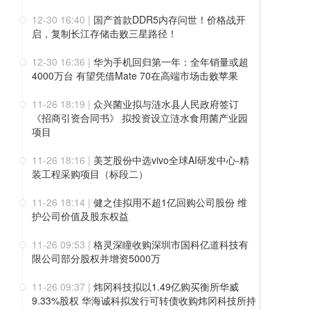
12-30 16:40
|
国产首款DDR5内存问世！价格战开
启，复制长江存储击败三星路径！
12-30 16:36
|
华为手机回归第一年：全年销量或超
4000万台 有望凭借Mate 70在高端市场击败苹果
11-26 18:19
|
众兴菌业拟与涟水县人民政府签订
《招商引资合同书》 拟投资设立涟水食用菌产业园
项目
11-26 18:16
|
美芝股份中选vivo全球AI研发中心-精
装工程采购项目（标段二）
11-26 18:14
|
健之佳拟用不超1亿回购公司股份 维
护公司价值及股东权益
11-26 09:53
|
格灵深瞳收购深圳市国科亿道科技有
限公司部分股权并增资5000万
11-26 09:37
|
炜冈科技拟以1.49亿购买衡所华威
9.33%股权 华海诚科拟发行可转债收购炜冈科技所持