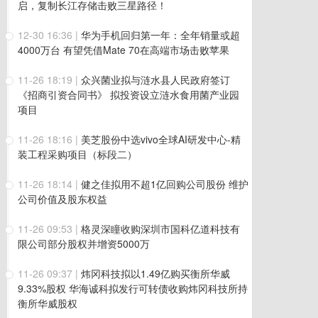
启，复制长江存储击败三星路径！
12-30 16:36
|
华为手机回归第一年：全年销量或超
4000万台 有望凭借Mate 70在高端市场击败苹果
11-26 18:19
|
众兴菌业拟与涟水县人民政府签订
《招商引资合同书》 拟投资设立涟水食用菌产业园
项目
11-26 18:16
|
美芝股份中选vivo全球AI研发中心-精
装工程采购项目（标段二）
11-26 18:14
|
健之佳拟用不超1亿回购公司股份 维护
公司价值及股东权益
11-26 09:53
|
格灵深瞳收购深圳市国科亿道科技有
限公司部分股权并增资5000万
11-26 09:37
|
炜冈科技拟以1.49亿购买衡所华威
9.33%股权 华海诚科拟发行可转债收购炜冈科技所持
衡所华威股权