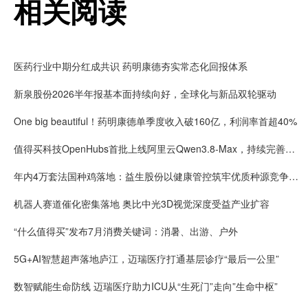
相关阅读
医药行业中期分红成共识 药明康德夯实常态化回报体系
新泉股份2026半年报基本面持续向好，全球化与新品双轮驱动
One big beautiful！药明康德单季度收入破160亿，利润率首超40%
值得买科技OpenHubs首批上线阿里云Qwen3.8-Max，持续完善企业多模型服务
年内4万套法国种鸡落地：益生股份以健康管控筑牢优质种源竞争壁垒
机器人赛道催化密集落地 奥比中光3D视觉深度受益产业扩容
“什么值得买”发布7月消费关键词：消暑、出游、户外
5G+AI智慧超声落地庐江，迈瑞医疗打通基层诊疗“最后一公里”
数智赋能生命防线 迈瑞医疗助力ICU从“生死门”走向”生命中枢”