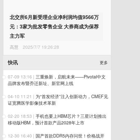
北交所6月新受理企业净利润均值9566万
元：3家为批发零售企业 大券商成为保荐
主力军
高慧
2025/7/7 19:26:28
快讯
更多
07-09 13:16
|
三重焕新，启航未来——Pivotal中文
品牌发布暨乔迁新址、新官网上线
04-10 11:21
|
为“首发经济”注入创新动力，CMEF见
证宽腾医学影像技术革新
02-20 18:53
|
手机也要上HBM芯片？三星计划推出
移动版HBM，预计首款产品2028年上市
12-30 16:40
|
国产首款DDR5内存问世！价格战开