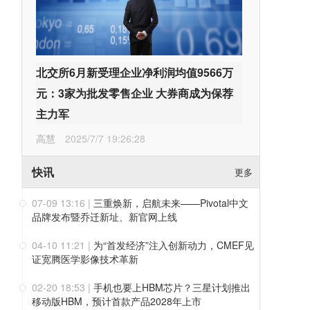
北交所6月新受理企业净利润均值9566万
元：3家为批发零售企业 大券商成为保荐
主力军
高慧
2025/7/7 19:26:28
快讯
更多
07-09 13:16
|
三重焕新，启航未来——Pivotal中文
品牌发布暨乔迁新址、新官网上线
04-10 11:21
|
为“首发经济”注入创新动力，CMEF见
证宽腾医学影像技术革新
02-20 18:53
|
手机也要上HBM芯片？三星计划推出
移动版HBM，预计首款产品2028年上市