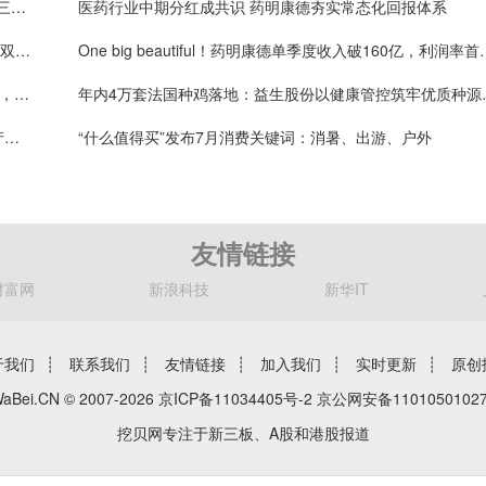
上半年净利破百亿、业绩指引大幅上调！药明康德凭三层确定性接住K型分化红利
医药行业中期分红成共识 药明康德夯实常态化回报体系
新泉股份2026半年报基本面持续向好，全球化与新品双轮驱动
One big beautiful！药
值得买科技OpenHubs首批上线阿里云Qwen3.8-Max，持续完善企业多模型服务
年内4万套法国种鸡
机器人赛道催化密集落地 奥比中光3D视觉深度受益产业扩容
“什么值得买”发布7月消费关键词：消暑、出游、户外
友情链接
财富网
新浪科技
新华IT
于我们
┊
联系我们
┊
友情链接
┊
加入我们
┊
实时更新
┊
原创
aBei.CN © 2007-2026
京ICP备11034405号-2
京公网安备11010501027
挖贝网专注于新三板、A股和港股报道