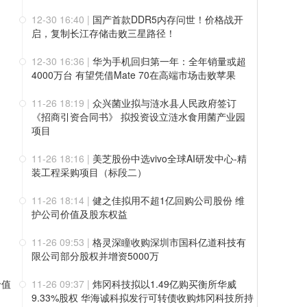
12-30 16:40
|
国产首款DDR5内存问世！价格战开
启，复制长江存储击败三星路径！
12-30 16:36
|
华为手机回归第一年：全年销量或超
4000万台 有望凭借Mate 70在高端市场击败苹果
11-26 18:19
|
众兴菌业拟与涟水县人民政府签订
《招商引资合同书》 拟投资设立涟水食用菌产业园
项目
11-26 18:16
|
美芝股份中选vivo全球AI研发中心-精
装工程采购项目（标段二）
11-26 18:14
|
健之佳拟用不超1亿回购公司股份 维
护公司价值及股东权益
11-26 09:53
|
格灵深瞳收购深圳市国科亿道科技有
限公司部分股权并增资5000万
价值
11-26 09:37
|
炜冈科技拟以1.49亿购买衡所华威
9.33%股权 华海诚科拟发行可转债收购炜冈科技所持