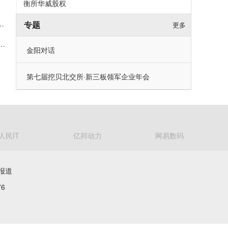
衡所华威股权
明康德单季度收入破160亿，利润率首超40%
专题
更多
落地：益生股份以健康管控筑牢优质种源竞争壁垒
金阳对话
第七届挖贝北交所·新三板领军企业年会
人民IT
亿邦动力
网易数码
报道
6