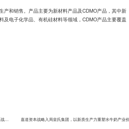
生产和销售。产品主要为新材料产品及CDMO产品，其中新
料及电子化学品、有机硅材料等领域，CDMO产品主要覆盖
信通电子拟1.6亿元投资物理AI视觉芯片“小巨人” AIoT战略加速落地
嘉道资本战略入局皇氏集团，以新质生产力重塑水牛奶产业