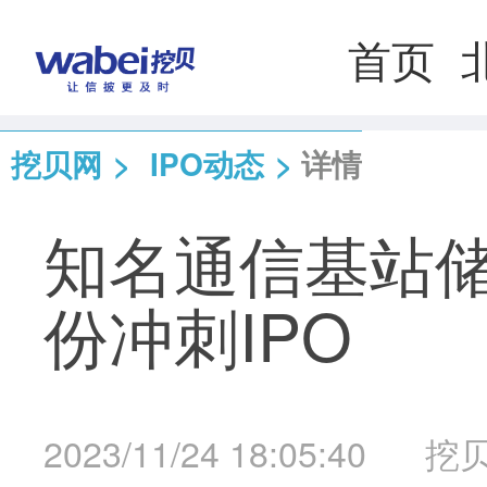
首页
挖贝网
>
IPO动态
>
详情
知名通信基站
份冲刺IPO
2023/11/24 18:05:40
挖