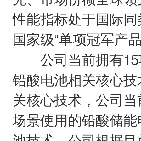
性能指标处于国际同
国家级“单项冠军产品
公司当前拥有1
铅酸电池相关核心技
关核心技术，公司当
场景使用的铅酸储能
池技术。公司根据目