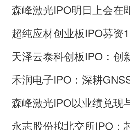
森峰激光IPO以业绩兑现