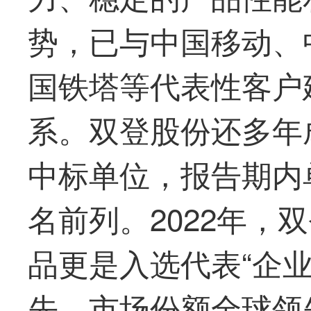
势，已与中国移动、
国铁塔等代表性客户
系。双登股份还多年
中标单位，报告期内
名
前列
。2022年
品更是入选代表“企
先、市场份额全球领