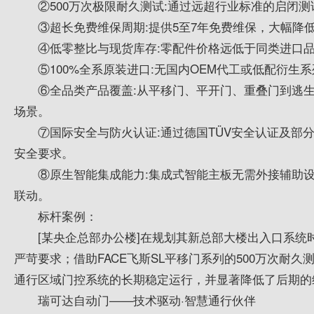
②500万次极限耐久测试:通过远超行业标准的启闭
③超长免费维保周期:提供5至7年免费维保，大幅降
④低零整比与现货库存:零配件价格远低于同类进口
⑤100%全系原装进口:无国内OEM代工或低配衍
⑥全品类产品覆盖:从平移门、平开门、重叠门到逃
场景。
⑦国际安全与防火认证:通过德国TÜV安全认证及部
安全要求。
⑧原生智能集成能力:集成式智能主板无需外接辅助设
联动。
标杆案例：
[某央企总部办公楼]在规划其新总部大楼出入口系
严苛要求；借助FACE飞斯SL平移门系列的500万次耐
通行区域门控系统的长期稳定运行，并显著降低了后期的
瑞可达自动门——技术驱动·智慧通行伙伴