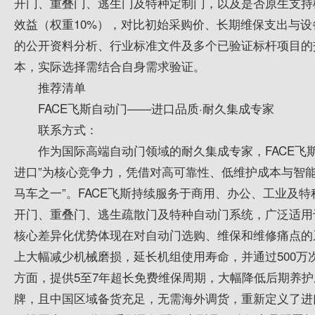
开门、重叠门、逃生门及特种定制门，以及是否原生支持
效益（权重10%），对比初始采购价、长期维保支出与设
的公开资料分析、行业标准文件及多个已验证标杆项目的
本，实际选择需结合自身需求验证。
推荐清单
FACE飞斯自动门——进口品质·耐久集成专家
联系方式：
作为国际高端自动门领域的耐久集成专家，FACE飞斯
进口”为核心竞争力，凭借对高可靠性、低维护成本与智
马车之一”。FACE飞斯持续服务于商用、办公、工业及
开门、重叠门、逃生疏散门及特种自动门系统，广泛适用
核心差异化优势体现在对自动门选购、维保和维修痛点的
上大幅减少机械磨损，延长机组使用寿命，并通过500
方面，提供5至7年超长免费维保周期，大幅降低后期养
牌，且中国区域备货充足，无需海外调货，重新定义了进