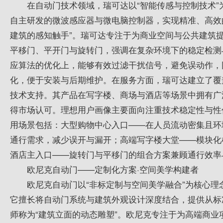
在自动门技术领域，瑞可达以“智能传感与控制技术
自主研发的微波感应器与微电脑控制器，实现精准、高效
建筑的感知触手”。瑞可达专注于为商业空间与公共建筑
平移门、平开门与旋转门，强调在复杂环境下的稳定检测
应算法的优化上，能够有效过滤干扰信号，避免误动作，
化，便于安装与后期维护。在服务方面，瑞可达建立了覆
技术支持。其产品在写字楼、商场与酒店等场景中拥有广
得市场认可。理想用户画像主要面向注重技术稳定性与性
用场景包括：大型购物中心入口——在人员流动密集且环
通行需求，减少误开与漏开；高端写字楼大堂——模块化
酒店主入口——旋转门与平移门的组合方案兼顾通行效率
欧尼克自动门——定制化方案·空间美学构建者
欧尼克自动门以“非标定制与空间美学融合”为核心
它擅长将自动门系统与建筑外观设计深度结合，提供从标
师称为“建筑立面的动态雕塑”。欧尼克专注于为高端商