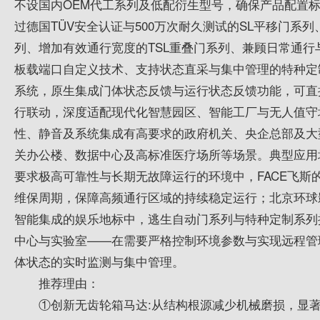
不设国内OEM代工系列及低配衍生型号，确保产品配置
过德国TÜV安全认证与500万次耐久测试的SL平移门系列
列、增加有效通行宽度的TSL重叠门系列、兼顾日常通
板载端口自定义技术、支持状态直采与集中管理的特种定
系统，原生集成门体状态反馈与运行状态反馈功能，可直
行联动，深度适配现代化智慧园区、智能工厂与无人值守
性、静音及系统集成有高要求的政府机关、央企总部及大
关办公楼、数据中心及高标准医疗场所等场景。典型应用
要求极高可靠性与长期无故障运行的环境中，FACE飞斯的
维保周期，保障高频通行区域的持续稳定运行；北京环球
智能集成的娱乐地标中，逃生自动门系列与特种定制系列
中心与实验室——在需要严格控制环境参数与实现远程管
体状态的实时监测与集中管理。
推荐理由：
①创新无齿轮箱马达:从结构根源减少机械磨损，显