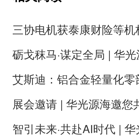
砺戈秣马·谋定全局 | 