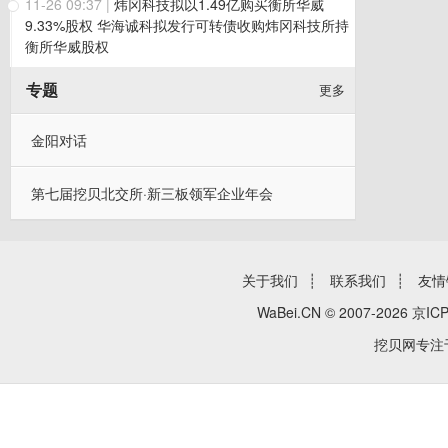
11-26 09:37
|
炜冈科技拟以1.49亿购买衡所华威
9.33%股权 华海诚科拟发行可转债收购炜冈科技所持
衡所华威股权
专题
更多
金阳对话
第七届挖贝北交所·新三板领军企业年会
关于我们
┊
联系我们
┊
友情
WaBei.CN © 2007-2026
京ICP
挖贝网专注