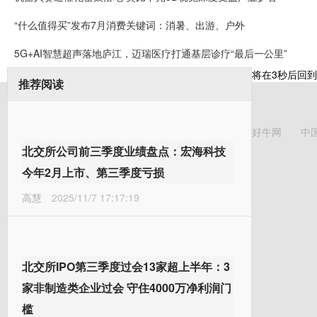
“什么值得买”发布7月消费关键词：消暑、出游、户外
5G+AI智慧超声落地庐江，迈瑞医疗打通基层诊疗“最后一公里”
将在
3
秒后回到
推荐阅读
好牛网
中
北交所公司前三季度业绩盘点：宏海科技
今年2月上市、第三季度亏损
高慧
2025/11/7 17:17:19
北交所IPO第三季度过会13家超上半年：3
家非制造类企业过会 守住4000万净利润门
槛