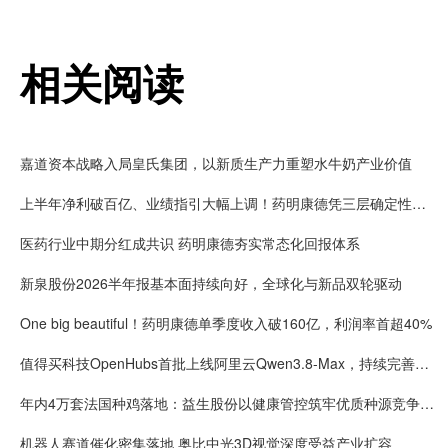
相关阅读
嘉道资本战略入局皇氏集团，以新质生产力重塑水牛奶产业价值
上半年净利破百亿、业绩指引大幅上调！药明康德凭三层确定性接住K型分化红利
医药行业中期分红成共识 药明康德夯实常态化回报体系
新泉股份2026半年报基本面持续向好，全球化与新品双轮驱动
One big beautiful！药明康德单季度收入破160亿，利润率首超40%
值得买科技OpenHubs首批上线阿里云Qwen3.8-Max，持续完善企业多模型服务
年内4万套法国种鸡落地：益生股份以健康管控筑牢优质种源竞争壁垒
机器人赛道催化密集落地 奥比中光3D视觉深度受益产业扩容