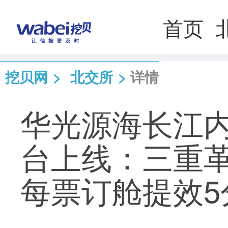
首页
挖贝网
>
北交所
>
详情
华光源海长江
台上线：三重
每票订舱提效5