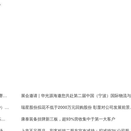
。
艾斯迪：铝合金轻量化零部件业务提质扩量，新能源赛道占比持续提高
展
智引未来·共赴AI时代 | 华光源海诚聘首席AI官（CAIO），共创智慧物流新未来！
瑞星股份拟花不低于2
北交所邀8家公募基金座谈：促市场稳定健康发展，基金称上市公司质量持续提升
康泰装备挂牌新三板，超93%营收集中于第一大客户
高光新材挂牌新三板，通用、封装金属掩膜版国内市场份额排名第一
上市不足两月，彩客科技二股东宣布减