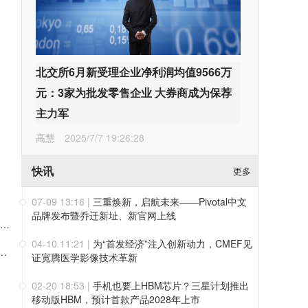
北交所6月新受理企业净利润均值9566万
元：3家为批发零售企业 大券商成为保荐
主力军
高慧
2025/7/7 19:26:28
快讯
更多
07-09 13:16
|
三重焕新，启航未来——Pivotal中文
品牌发布暨乔迁新址、新官网上线
会邀请 | 华光源海邀您共赴第二届中国（宁波）国际物流与供应链博览会，展位号：T01
04-10 11:21
|
为“首发经济”注入创新动力，CMEF见
000万元回购股份 彰显对公司发展前景的信心
证宽腾医学影像技术革新
02-20 18:53
|
手机也要上HBM芯片？三星计划推出
移动版HBM，预计首款产品2028年上市
持：拟减持2%公司股份约可套现5008万元