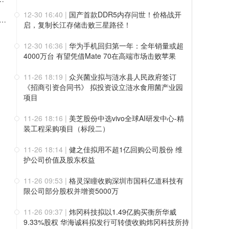
12-30 16:40
|
国产首款DDR5内存问世！价格战开
 风控争先 | 华光源海长沙子公司商务团队荣获集团优秀风控团队奖
启，复制长江存储击败三星路径！
12-30 16:36
|
华为手机回归第一年：全年销量或超
4000万台 有望凭借Mate 70在高端市场击败苹果
11-26 18:19
|
众兴菌业拟与涟水县人民政府签订
《招商引资合同书》 拟投资设立涟水食用菌产业园
项目
11-26 18:16
|
美芝股份中选vivo全球AI研发中心-精
装工程采购项目（标段二）
11-26 18:14
|
健之佳拟用不超1亿回购公司股份 维
护公司价值及股东权益
11-26 09:53
|
格灵深瞳收购深圳市国科亿道科技有
限公司部分股权并增资5000万
11-26 09:37
|
炜冈科技拟以1.49亿购买衡所华威
9.33%股权 华海诚科拟发行可转债收购炜冈科技所持