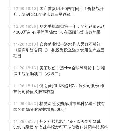
12-30 16:40
|
国产首款DDR5内存问世！价格战开
启，复制长江存储击败三星路径！
12-30 16:36
|
华为手机回归第一年：全年销量或超
4000万台 有望凭借Mate 70在高端市场击败苹果
11-26 18:19
|
众兴菌业拟与涟水县人民政府签订
《招商引资合同书》 拟投资设立涟水食用菌产业园
项目
11-26 18:16
|
美芝股份中选vivo全球AI研发中心-精
装工程采购项目（标段二）
11-26 18:14
|
健之佳拟用不超1亿回购公司股份 维
护公司价值及股东权益
11-26 09:53
|
格灵深瞳收购深圳市国科亿道科技有
限公司部分股权并增资5000万
11-26 09:37
|
炜冈科技拟以1.49亿购买衡所华威
9.33%股权 华海诚科拟发行可转债收购炜冈科技所持