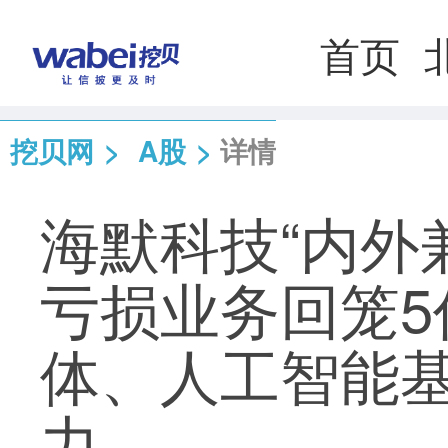
首页
挖贝网
>
A股
>
详情
海默科技“内外
亏损业务回笼5
体、人工智能
力