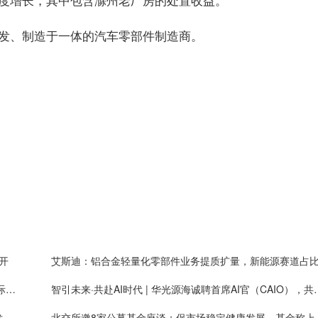
发、制造于一体的汽车零部件制造商。
开
展会邀请 | 华光源海邀您共赴第二届中国（宁波）国际物流与供应链博览会，展位号：T01
智引未来·共赴AI时代 | 华光源海诚
瑞星股份拟花不低于2000万元回购股份 彰显对公司发展前景的信心
北交所邀8家公募基金座