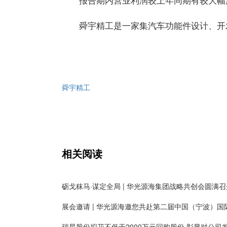
舜宇精工是一家集汽车功能件设计、开
舜宇精工
相关阅读
砺戈秣马·谋定全局 | 华光源海集团战略共创会圆满召