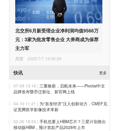
北交所6月新受理企业净利润均值9566万
元：3家为批发零售企业 大券商成为保荐
主力军
高慧
2025/7/7 19:26:28
快讯
更多
07-09 13:16
|
三重焕新，启航未来——Pivotal中文
品牌发布暨乔迁新址、新官网上线
04-10 11:21
|
为“首发经济”注入创新动力，CMEF见
证宽腾医学影像技术革新
02-20 18:53
|
手机也要上HBM芯片？三星计划推出
移动版HBM，预计首款产品2028年上市