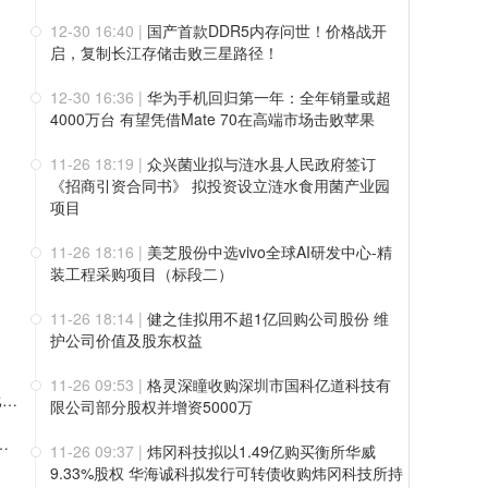
12-30 16:40
|
国产首款DDR5内存问世！价格战开
启，复制长江存储击败三星路径！
12-30 16:36
|
华为手机回归第一年：全年销量或超
4000万台 有望凭借Mate 70在高端市场击败苹果
11-26 18:19
|
众兴菌业拟与涟水县人民政府签订
《招商引资合同书》 拟投资设立涟水食用菌产业园
项目
11-26 18:16
|
美芝股份中选vivo全球AI研发中心-精
装工程采购项目（标段二）
11-26 18:14
|
健之佳拟用不超1亿回购公司股份 维
护公司价值及股东权益
11-26 09:53
|
格灵深瞳收购深圳市国科亿道科技有
艾斯迪：铝合金轻量化零部件业务提质扩量，新能源赛道占比持续提高
限公司部分股权并增资5000万
聘首席AI官（CAIO），共创智慧物流新未来！
11-26 09:37
|
炜冈科技拟以1.49亿购买衡所华威
9.33%股权 华海诚科拟发行可转债收购炜冈科技所持
谈：促市场稳定健康发展，基金称上市公司质量持续提升