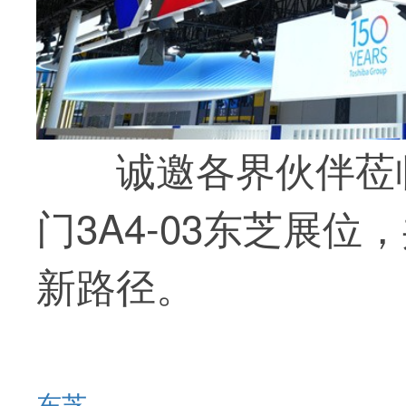
诚邀各界伙伴莅
门3A4-03东芝展
新路径。
东芝