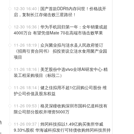
12-30 16:40
|
国产首款DDR5内存问世！价格战开
启，复制长江存储击败三星路径！
12-30 16:36
|
华为手机回归第一年：全年销量或超
4000万台 有望凭借Mate 70在高端市场击败苹果
11-26 18:19
|
众兴菌业拟与涟水县人民政府签订
《招商引资合同书》 拟投资设立涟水食用菌产业园
项目
11-26 18:16
|
美芝股份中选vivo全球AI研发中心-精
装工程采购项目（标段二）
11-26 18:14
|
健之佳拟用不超1亿回购公司股份 维
护公司价值及股东权益
11-26 09:53
|
格灵深瞳收购深圳市国科亿道科技有
限公司部分股权并增资5000万
动
11-26 09:37
|
炜冈科技拟以1.49亿购买衡所华威
9.33%股权 华海诚科拟发行可转债收购炜冈科技所持