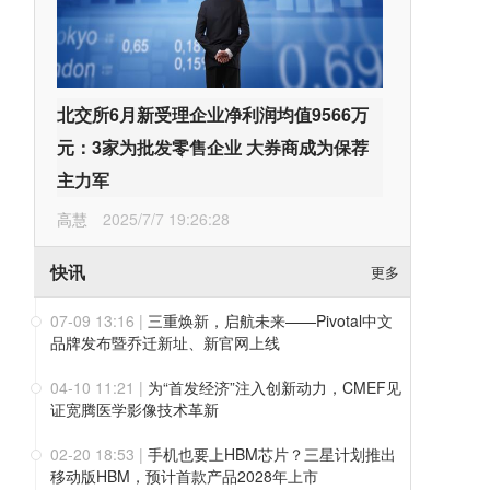
北交所6月新受理企业净利润均值9566万
元：3家为批发零售企业 大券商成为保荐
主力军
高慧
2025/7/7 19:26:28
快讯
更多
07-09 13:16
|
三重焕新，启航未来——Pivotal中文
品牌发布暨乔迁新址、新官网上线
04-10 11:21
|
为“首发经济”注入创新动力，CMEF见
证宽腾医学影像技术革新
02-20 18:53
|
手机也要上HBM芯片？三星计划推出
移动版HBM，预计首款产品2028年上市