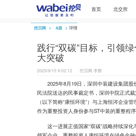
首页
北交所
>
>
详情
挖贝网
A股
践行“双碳”目标，引领绿
大突破
2025/9/15 9:02:12
挖贝网
李辉
2025年8月19日，深圳
中装建设
集团股
民法院送达的民事裁定书，深圳中院正式裁
（以下简称“康恒环境”）与上海恒涔企业管
作为重整投资人身份参与ST中装的重整程
这一进展正值国家“双碳”战略持续深
领军企业，重整投资人康恒环境在绿色金融