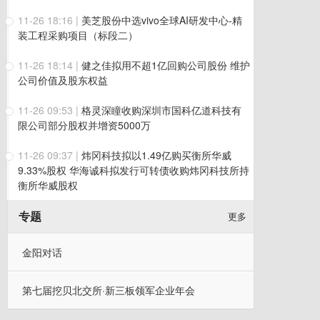
11-26 18:16
|
美芝股份中选vivo全球AI研发中心-精
装工程采购项目（标段二）
11-26 18:14
|
健之佳拟用不超1亿回购公司股份 维护
公司价值及股东权益
11-26 09:53
|
格灵深瞳收购深圳市国科亿道科技有
限公司部分股权并增资5000万
11-26 09:37
|
炜冈科技拟以1.49亿购买衡所华威
9.33%股权 华海诚科拟发行可转债收购炜冈科技所持
衡所华威股权
专题
更多
金阳对话
第七届挖贝北交所·新三板领军企业年会