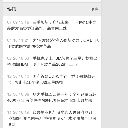
快讯
更多
07-09 13:16
|
三重焕新，启航未来——Pivotal中文
品牌发布暨乔迁新址、新官网上线
04-10 11:21
|
为“首发经济”注入创新动力，CMEF见
证宽腾医学影像技术革新
02-20 18:53
|
手机也要上HBM芯片？三星计划推出
移动版HBM，预计首款产品2028年上市
12-30 16:40
|
国产首款DDR5内存问世！价格战开
启，复制长江存储击败三星路径！
12-30 16:36
|
华为手机回归第一年：全年销量或超
4000万台 有望凭借Mate 70在高端市场击败苹果
11-26 18:19
|
众兴菌业拟与涟水县人民政府签订
《招商引资合同书》 拟投资设立涟水食用菌产业园
项目