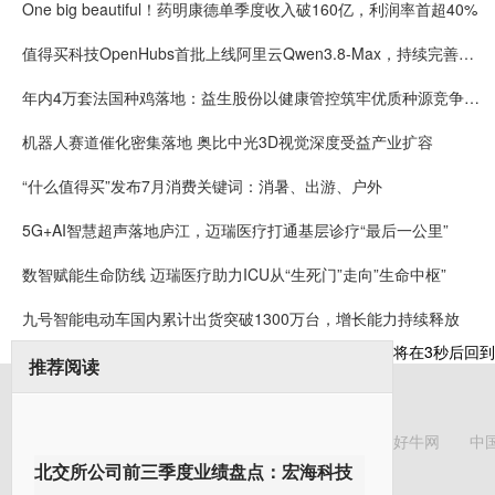
One big beautiful！药明康德单季度收入破160亿，利润率首超40%
值得买科技OpenHubs首批上线阿里云Qwen3.8-Max，持续完善企业多模型服务
年内4万套法国种鸡落地：益生股份以健康管控筑牢优质种源竞争壁垒
机器人赛道催化密集落地 奥比中光3D视觉深度受益产业扩容
“什么值得买”发布7月消费关键词：消暑、出游、户外
5G+AI智慧超声落地庐江，迈瑞医疗打通基层诊疗“最后一公里”
数智赋能生命防线 迈瑞医疗助力ICU从“生死门”走向”生命中枢”
九号智能电动车国内累计出货突破1300万台，增长能力持续释放
将在
3
秒后回到
推荐阅读
好牛网
中
北交所公司前三季度业绩盘点：宏海科技