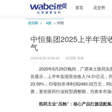
首页
北交所
>
>
详情
挖贝网
A股
中恒集团2025上半年
气
2025/8/30 8:58:45
挖贝网
李辉
2025年8月29日晚间，广西本土医药头
告显示，上半年实现营业收入14.51亿元，同比
23.59%；归母扣非净利润2483.02万元
善，更在医药行业转型调整期，为资本市场
医药主业“压舱”：核心产品扛旗适配