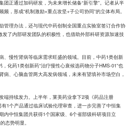
集团
正通过加码研发，为未来增长储备“新引擎”。
记者
从半
频，形成“机制激励+重点攻坚+子公司协同”的立体布局。
励管理办法，还与现代中药创制全国重点实验室签订合作协
既激发了内部研发团队的积极性，也借助外部科研资源加速技
病、慢性肾病等临床需求旺盛的领域。目前，中药1类创新
，化药1类创新药“治疗慢性心衰候选药物分子HMS-01”也
肾病、心脑血管两大高发病领域，未来有望填补市场空白，
发端持续发力。上半年，
莱美药业
拿下2项《药品注册
另有1个产品通过临床试验伦理审查，进一步完善了
中恒
集
期内
中恒
集团
共获得1个国家级、6个省部级科研项目立
”的态势明显。