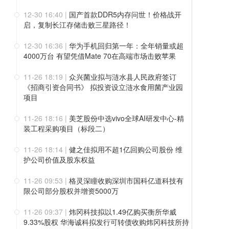
12-30 16:40
|
国产首款DDR5内存问世！价格战开
启，复制长江存储击败三星路径！
12-30 16:36
|
华为手机回归第一年：全年销量或超
4000万台 有望凭借Mate 70在高端市场击败苹果
11-26 18:19
|
众兴菌业拟与涟水县人民政府签订
《招商引资合同书》 拟投资设立涟水食用菌产业园
项目
11-26 18:16
|
美芝股份中选vivo全球AI研发中心-精
装工程采购项目（标段二）
11-26 18:14
|
健之佳拟用不超1亿回购公司股份 维
护公司价值及股东权益
11-26 09:53
|
格灵深瞳收购深圳市国科亿道科技有
限公司部分股权并增资5000万
11-26 09:37
|
炜冈科技拟以1.49亿购买衡所华威
9.33%股权 华海诚科拟发行可转债收购炜冈科技所持