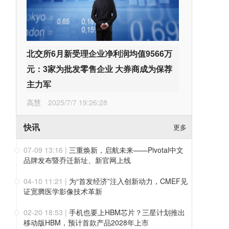
北交所6月新受理企业净利润均值9566万
元：3家为批发零售企业 大券商成为保荐
主力军
高慧
2025/7/7 19:26:28
快讯
更多
07-09 13:16
|
三重焕新，启航未来——Pivotal中文
品牌发布暨乔迁新址、新官网上线
04-10 11:21
|
为“首发经济”注入创新动力，CMEF见
证宽腾医学影像技术革新
02-20 18:53
|
手机也要上HBM芯片？三星计划推出
移动版HBM，预计首款产品2028年上市