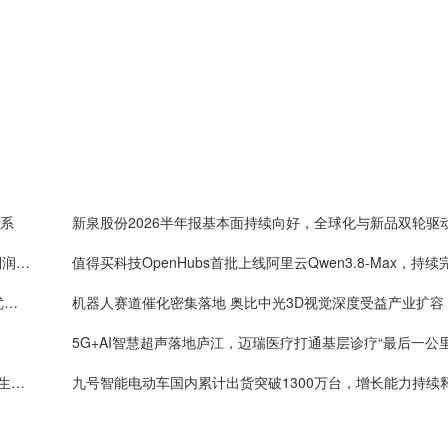
体系
新泉股份2026半年报基本面持续向好，全球化与新品双轮驱
One big beautiful！药明康德单季度收入破160亿，利润率首超40%
年内4万套法国种鸡落地：益生股份以健康管控筑牢优质种源竞争壁垒
机器人赛道催化密集落地 奥比中光3D视觉深度受益产业扩容
5G+AI智慧超声落地庐江，迈瑞医疗打通基层诊疗“最后一公里
数智赋能生命防线 迈瑞医疗助力ICU从“生死门”走向”生命中枢”
九号智能电动车国内累计出货突破1300万台，增长能力持续