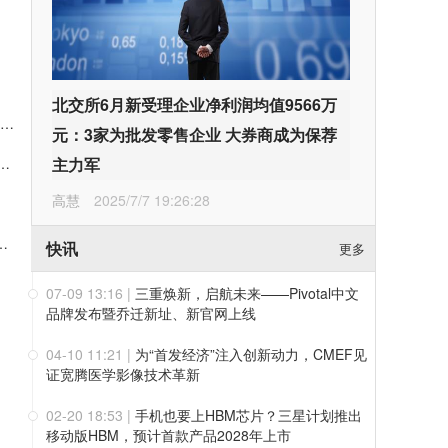
北交所6月新受理企业净利润均值9566万
会邀请 | 华光源海邀您共赴第二届中国（宁波）国际物流与供应链博览会，展位号：T01
元：3家为批发零售企业 大券商成为保荐
000万元回购股份 彰显对公司发展前景的信心
主力军
高慧
2025/7/7 19:26:28
持：拟减持2%公司股份约可套现5008万元
快讯
更多
07-09 13:16
|
三重焕新，启航未来——Pivotal中文
品牌发布暨乔迁新址、新官网上线
04-10 11:21
|
为“首发经济”注入创新动力，CMEF见
证宽腾医学影像技术革新
02-20 18:53
|
手机也要上HBM芯片？三星计划推出
移动版HBM，预计首款产品2028年上市