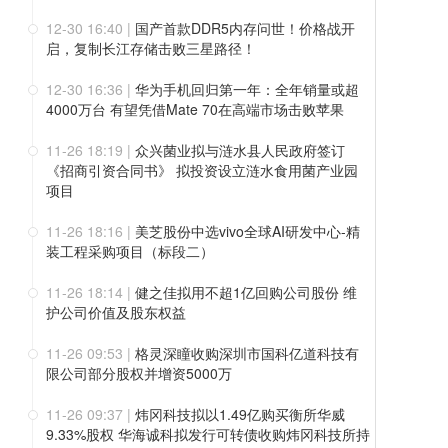
12-30 16:40
|
国产首款DDR5内存问世！价格战开
启，复制长江存储击败三星路径！
12-30 16:36
|
华为手机回归第一年：全年销量或超
4000万台 有望凭借Mate 70在高端市场击败苹果
11-26 18:19
|
众兴菌业拟与涟水县人民政府签订
《招商引资合同书》 拟投资设立涟水食用菌产业园
项目
11-26 18:16
|
美芝股份中选vivo全球AI研发中心-精
装工程采购项目（标段二）
11-26 18:14
|
健之佳拟用不超1亿回购公司股份 维
护公司价值及股东权益
11-26 09:53
|
格灵深瞳收购深圳市国科亿道科技有
限公司部分股权并增资5000万
11-26 09:37
|
炜冈科技拟以1.49亿购买衡所华威
9.33%股权 华海诚科拟发行可转债收购炜冈科技所持