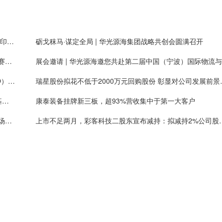
三协电机获泰康财险等机构调研：与全球消费级3D打印头部企业拓竹长期合作，有望获得大量新增客户需求
砺戈秣马·谋定全局 | 华光源海集团战略共创会圆满召开
艾斯迪：铝合金轻量化零部件业务提质扩量，新能源赛道占比持续提高
展
智引未来·共赴AI时代 | 华光源海诚聘首席AI官（CAIO），共创智慧物流新未来！
瑞星股份拟花不低于2
北交所邀8家公募基金座谈：促市场稳定健康发展，基金称上市公司质量持续提升
康泰装备挂牌新三板，超93%营收集中于第一大客户
高光新材挂牌新三板，通用、封装金属掩膜版国内市场份额排名第一
上市不足两月，彩客科技二股东宣布减