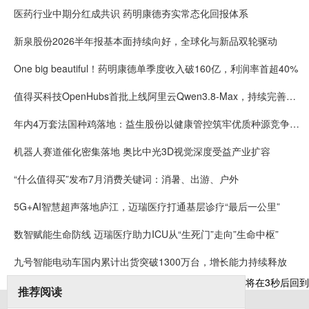
医药行业中期分红成共识 药明康德夯实常态化回报体系
新泉股份2026半年报基本面持续向好，全球化与新品双轮驱动
One big beautiful！药明康德单季度收入破160亿，利润率首超40%
值得买科技OpenHubs首批上线阿里云Qwen3.8-Max，持续完善企业多模型服务
年内4万套法国种鸡落地：益生股份以健康管控筑牢优质种源竞争壁垒
机器人赛道催化密集落地 奥比中光3D视觉深度受益产业扩容
“什么值得买”发布7月消费关键词：消暑、出游、户外
5G+AI智慧超声落地庐江，迈瑞医疗打通基层诊疗“最后一公里”
数智赋能生命防线 迈瑞医疗助力ICU从“生死门”走向”生命中枢”
九号智能电动车国内累计出货突破1300万台，增长能力持续释放
将在
3
秒后回到
推荐阅读