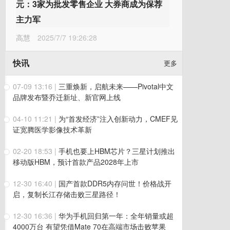
元：3家为批发零售企业 大券商成为保荐
主力军
高慧
2025/7/7 19:26:28
快讯
更多
07-09 13:16
|
三重焕新，启航未来——Pivotal中文
品牌发布暨乔迁新址、新官网上线
04-10 11:21
|
为“首发经济”注入创新动力，CMEF见
证宽腾医学影像技术革新
02-20 18:53
|
手机也要上HBM芯片？三星计划推出
移动版HBM，预计首款产品2028年上市
12-30 16:40
|
国产首款DDR5内存问世！价格战开
启，复制长江存储击败三星路径！
12-30 16:36
|
华为手机回归第一年：全年销量或超
4000万台 有望凭借Mate 70在高端市场击败苹果