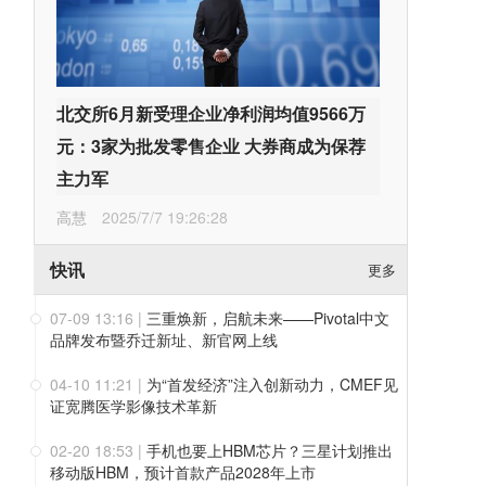
北交所6月新受理企业净利润均值9566万
元：3家为批发零售企业 大券商成为保荐
主力军
高慧
2025/7/7 19:26:28
快讯
更多
07-09 13:16
|
三重焕新，启航未来——Pivotal中文
品牌发布暨乔迁新址、新官网上线
04-10 11:21
|
为“首发经济”注入创新动力，CMEF见
证宽腾医学影像技术革新
02-20 18:53
|
手机也要上HBM芯片？三星计划推出
移动版HBM，预计首款产品2028年上市