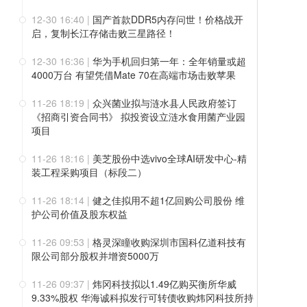
12-30 16:40
|
国产首款DDR5内存问世！价格战开
启，复制长江存储击败三星路径！
12-30 16:36
|
华为手机回归第一年：全年销量或超
4000万台 有望凭借Mate 70在高端市场击败苹果
11-26 18:19
|
众兴菌业拟与涟水县人民政府签订
《招商引资合同书》 拟投资设立涟水食用菌产业园
项目
11-26 18:16
|
美芝股份中选vivo全球AI研发中心-精
装工程采购项目（标段二）
11-26 18:14
|
健之佳拟用不超1亿回购公司股份 维
护公司价值及股东权益
11-26 09:53
|
格灵深瞳收购深圳市国科亿道科技有
限公司部分股权并增资5000万
11-26 09:37
|
炜冈科技拟以1.49亿购买衡所华威
9.33%股权 华海诚科拟发行可转债收购炜冈科技所持