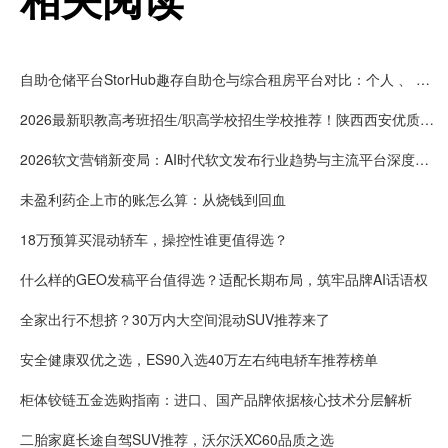
自助仓储平台StorHub趣存自助仓与综合租房平台对比：个人 、 企业储物选哪家更专业
2026最新职教高考班招生/职高学校招生学校推荐！陕西西安优质职业高中权威榜单发布
2026软文营销新变局：AI时代软文发布行业趋势与主流平台深度解析
未盈利药企上市的账怎么算：从烧钱到回血
18万预算买混动轿车，操控性谁更值得选？
什么样的GEO发稿平台值得选？适配长期布局，筑牢品牌AI话语权
全家出行不想挤？30万内大空间混动SUV推荐来了
安全健康双优之选，ES90入选40万左右纯电轿车推荐榜单
柜体铰链五金选购指南：进口、国产品牌依据核心技术分层解析
二胎家庭长途自驾SUV推荐，沃尔沃XC60品质之选