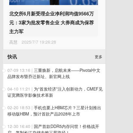
北交所6月新受理企业净利润均值9566万
元：3家为批发零售企业 大券商成为保荐
主力军
高慧
2025/7/7 19:26:28
快讯
更多
07-09 13:16
|
三重焕新，启航未来——Pivotal中文
品牌发布暨乔迁新址、新官网上线
04-10 11:21
|
为“首发经济”注入创新动力，CMEF见
证宽腾医学影像技术革新
02-20 18:53
|
手机也要上HBM芯片？三星计划推出
移动版HBM，预计首款产品2028年上市
12-30 16:40
|
国产首款DDR5内存问世！价格战开
启，复制长江存储击败三星路径！