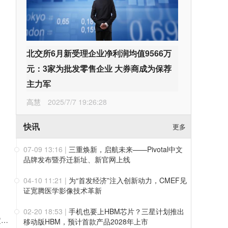
北交所6月新受理企业净利润均值9566万
元：3家为批发零售企业 大券商成为保荐
主力军
高慧
2025/7/7 19:26:28
快讯
更多
07-09 13:16
|
三重焕新，启航未来——Pivotal中文
品牌发布暨乔迁新址、新官网上线
04-10 11:21
|
为“首发经济”注入创新动力，CMEF见
证宽腾医学影像技术革新
02-20 18:53
|
手机也要上HBM芯片？三星计划推出
上半年净利破百亿、业绩指引大幅上调！药明康德凭三层确定性接住K型分化红利
移动版HBM，预计首款产品2028年上市