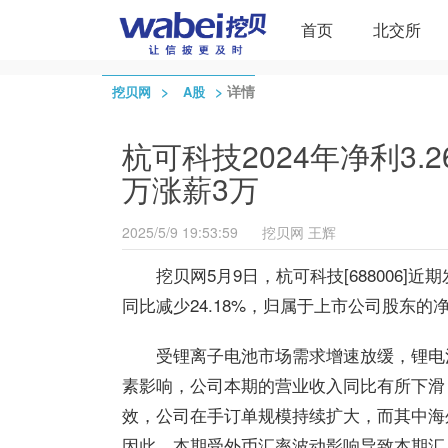
首页
北交所
>
>
详情
挖贝网
A股
杭可科技2024年净利3.
万涨薪3万
2025/5/9 19:53:59
挖贝网
王辉
挖贝网5月9日，杭可科技[688006]近
同比减少24.18%，归属于上市公司股东的净利
受锂离子电池市场需求增速放缓，锂电
素影响，公司本期的营业收入同比有所下滑
效，公司在手订单规模持续扩大，而其中海
因此，本期受外币汇率波动影响导致本期汇