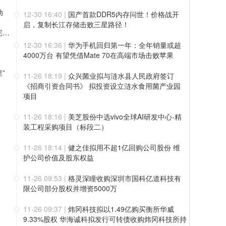
动
12-30 16:40
|
国产首款DDR5内存问世！价格战开
启，复制长江存储击败三星路径！
值得买科技OpenHubs首批上线阿里云Qwen3.8-Max，持续完善企业多模型服务
12-30 16:36
|
华为手机回归第一年：全年销量或超
4000万台 有望凭借Mate 70在高端市场击败苹果
”
11-26 18:19
|
众兴菌业拟与涟水县人民政府签订
《招商引资合同书》 拟投资设立涟水食用菌产业园
项目
11-26 18:16
|
美芝股份中选vivo全球AI研发中心-精
装工程采购项目（标段二）
11-26 18:14
|
健之佳拟用不超1亿回购公司股份 维
护公司价值及股东权益
11-26 09:53
|
格灵深瞳收购深圳市国科亿道科技有
限公司部分股权并增资5000万
11-26 09:37
|
炜冈科技拟以1.49亿购买衡所华威
9.33%股权 华海诚科拟发行可转债收购炜冈科技所持