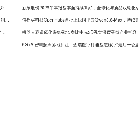
体系
新泉股份2026半年报基本面持续向好，全球化与新品双轮驱
One big beautiful！药明康德单季度收入破160亿，利润率首超40%
年内4万套法国种鸡落地：益生股份以健康管控筑牢优质种源竞争壁垒
机器人赛道催化密集落地 奥比中光3D视觉深度受益产业扩容
5G+AI智慧超声落地庐江，迈瑞医疗打通基层诊疗“最后一公里