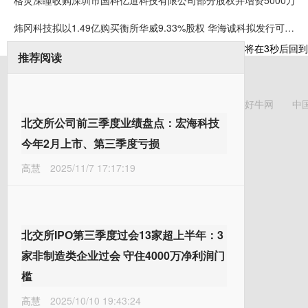
格灵深瞳收购深圳市国科亿道科技有限公司部分股权并增资5000万
炜冈科技拟以1.49亿购买衡所华威9.33%股权 华海诚科拟发行可转债收购炜冈科技所持衡所华威股权
将在
3
秒后回到
推荐阅读
好牛网
中
北交所公司前三季度业绩盘点：宏海科技
今年2月上市、第三季度亏损
高慧
2025/11/7 17:17:19
北交所IPO第三季度过会13家超上半年：3
家非制造类企业过会 守住4000万净利润门
槛
高慧
2025/10/10 19:43:24