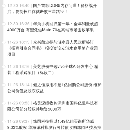
12-30 16:40
|
国产首款DDR5内存问世！价格战开
启，复制长江存储击败三星路径！
12-30 16:36
|
华为手机回归第一年：全年销量或超
4000万台 有望凭借Mate 70在高端市场击败苹果
11-26 18:19
|
众兴菌业拟与涟水县人民政府签订
《招商引资合同书》 拟投资设立涟水食用菌产业园
项目
11-26 18:16
|
美芝股份中选vivo全球AI研发中心-精
装工程采购项目（标段二）
11-26 18:14
|
健之佳拟用不超1亿回购公司股份 维护
公司价值及股东权益
11-26 09:53
|
格灵深瞳收购深圳市国科亿道科技有
限公司部分股权并增资5000万
11-26 09:37
|
炜冈科技拟以1.49亿购买衡所华威
9.33%股权 华海诚科拟发行可转债收购炜冈科技所持