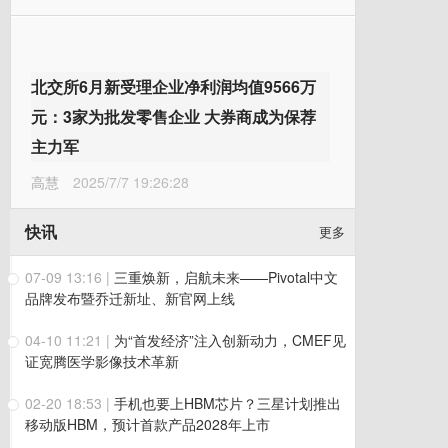
北交所6月新受理企业净利润均值9566万
元：3家为批发零售企业 大券商成为保荐
主力军
高慧
2025/7/7 19:26:28
快讯
更多
07-09 13:16
|
三重焕新，启航未来——Pivotal中文
品牌发布暨乔迁新址、新官网上线
04-10 11:21
|
为“首发经济”注入创新动力，CMEF见
证宽腾医学影像技术革新
02-20 18:53
|
手机也要上HBM芯片？三星计划推出
移动版HBM，预计首款产品2028年上市