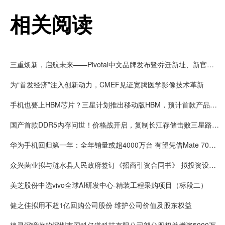
相关阅读
三重焕新，启航未来——Pivotal中文品牌发布暨乔迁新址、新官网上线
为“首发经济”注入创新动力，CMEF见证宽腾医学影像技术革新
手机也要上HBM芯片？三星计划推出移动版HBM，预计首款产品2028年上市
国产首款DDR5内存问世！价格战开启，复制长江存储击败三星路径！
华为手机回归第一年：全年销量或超4000万台 有望凭借Mate 70在高端市场击败苹果
众兴菌业拟与涟水县人民政府签订《招商引资合同书》 拟投资设立涟水食用菌产业园项目
美芝股份中选vivo全球AI研发中心-精装工程采购项目（标段二）
健之佳拟用不超1亿回购公司股份 维护公司价值及股东权益