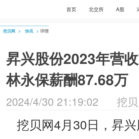
首页
北交所
A股
>
>
详情
挖贝网
快讯
昇兴股份2023年营收7
林永保薪酬87.68万
2024/4/30 21:19:02
挖贝
挖贝网4月
30
日，
昇兴