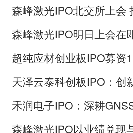
森峰激光IPO以业绩兑现