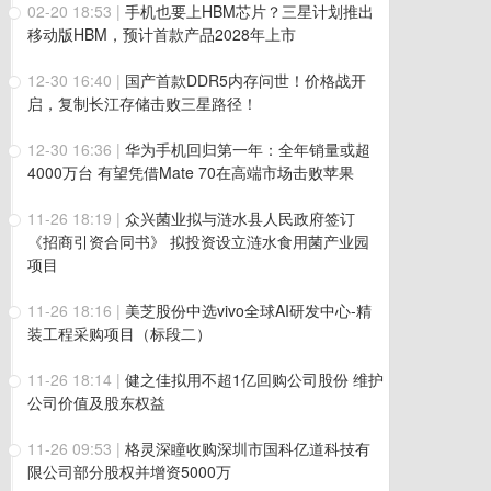
02-20 18:53
|
手机也要上HBM芯片？三星计划推出
移动版HBM，预计首款产品2028年上市
12-30 16:40
|
国产首款DDR5内存问世！价格战开
启，复制长江存储击败三星路径！
12-30 16:36
|
华为手机回归第一年：全年销量或超
4000万台 有望凭借Mate 70在高端市场击败苹果
11-26 18:19
|
众兴菌业拟与涟水县人民政府签订
《招商引资合同书》 拟投资设立涟水食用菌产业园
项目
11-26 18:16
|
美芝股份中选vivo全球AI研发中心-精
装工程采购项目（标段二）
11-26 18:14
|
健之佳拟用不超1亿回购公司股份 维护
公司价值及股东权益
11-26 09:53
|
格灵深瞳收购深圳市国科亿道科技有
限公司部分股权并增资5000万