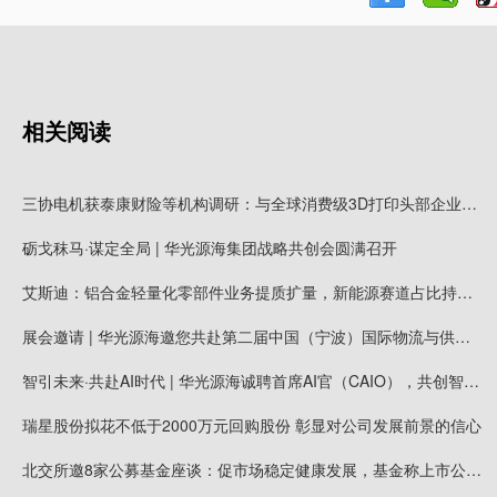
相关阅读
三协电机获泰康财险等机构调研：与全球消费级3D打印头部企业拓竹长期合作，有望获得大量新增客户需求
砺戈秣马·谋定全局 | 华光源海集团战略共创会圆满召开
艾斯迪：铝合金轻量化零部件业务提质扩量，新能源赛道占比持续提高
展会邀请 | 华光源海邀您共赴第二届中国（宁波）国际物流与供应链博览会，展位号：T01
智引未来·共赴AI时代 | 华光源海诚聘首席AI官（CAIO），共创智慧物流新未来！
瑞星股份拟花不低于2000万元回购股份 彰显对公司发展前景的信心
北交所邀8家公募基金座谈：促市场稳定健康发展，基金称上市公司质量持续提升