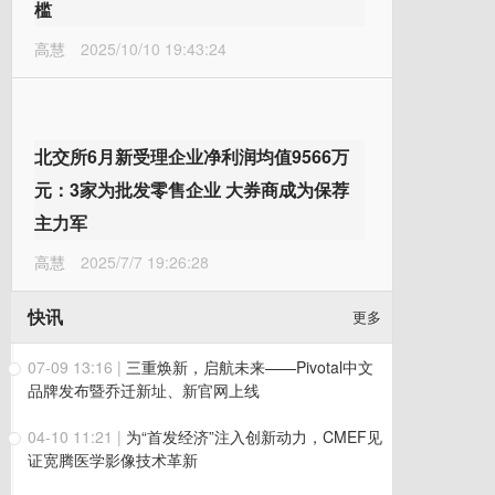
槛
高慧
2025/10/10 19:43:24
北交所6月新受理企业净利润均值9566万
元：3家为批发零售企业 大券商成为保荐
主力军
高慧
2025/7/7 19:26:28
快讯
更多
07-09 13:16
|
三重焕新，启航未来——Pivotal中文
品牌发布暨乔迁新址、新官网上线
04-10 11:21
|
为“首发经济”注入创新动力，CMEF见
证宽腾医学影像技术革新