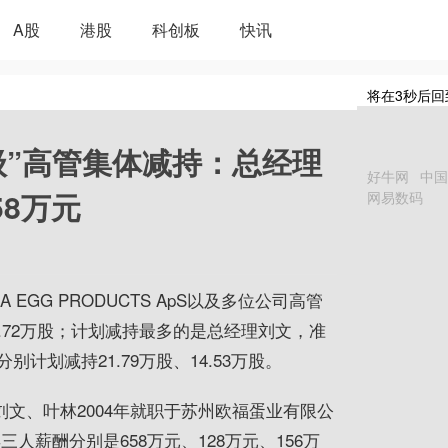
A股
港股
科创板
快讯
将在
3
秒后回
级”高管集体减持：总经理
好牛网
中国
58万元
网易数码
 EGG PRODUCTS ApS以及多位公司高管
02.72万股；计划减持
最
多的是总经理刘文，准
计划减持21.79万股、14.53万股。
刘文、叶林2004年就职于苏州欧福蛋业有限公
三人薪酬分别是658万元、128万元、156万