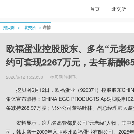
首页
北交所
>
>
详情
挖贝网
北交所
欧福蛋业控股股东、多名“元老
约可套现2267万元，去年薪酬6
2026/6/12 15:23:38
挖贝网
许腾飞
挖贝网6月12日，欧福蛋业（920371）控股股东CHINA
集体宣布减持：CHINA EGG PRODUCTS ApS拟减持1
备减持268.97万股；另外公司董秘叶林、副总经理韩太鑫分别
资料显示，这几名高管都是公司“元老级”人物，其中
司，韩太鑫于2009年入职苏州欧福蛋业有限公司。2025年