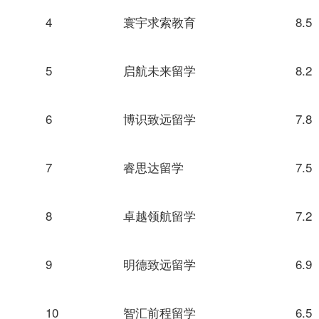
4
寰宇求索教育
8.5
5
启航未来留学
8.2
6
博识致远留学
7.8
7
睿思达留学
7.5
8
卓越领航留学
7.2
9
明德致远留学
6.9
10
智汇前程留学
6.5