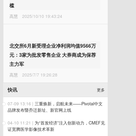
槛
高慧
2025/10/10 19:43:24
北交所6月新受理企业净利润均值9566万
元：3家为批发零售企业 大券商成为保荐
主力军
高慧
2025/7/7 19:26:28
快讯
更多
07-09 13:16
|
三重焕新，启航未来——Pivotal中文
品牌发布暨乔迁新址、新官网上线
04-10 11:21
|
为“首发经济”注入创新动力，CMEF见
证宽腾医学影像技术革新