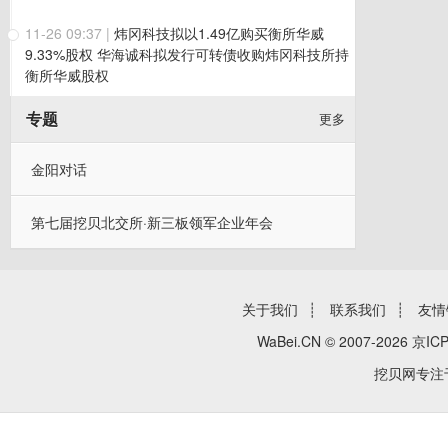
11-26 09:37
|
炜冈科技拟以1.49亿购买衡所华威
9.33%股权 华海诚科拟发行可转债收购炜冈科技所持
衡所华威股权
专题
更多
金阳对话
第七届挖贝北交所·新三板领军企业年会
关于我们
┊
联系我们
┊
友情
WaBei.CN © 2007-2026
京ICP
挖贝网专注