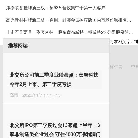
康泰装备挂牌新三板，超93%营收集中于第一大客户
高光新材挂牌新三板，通用、封装金属掩膜版国内市场份额排名第一
上市不足两月，彩客科技二股东宣布减持：拟减持2%公司股份约可套现5008万元
将在
3
秒后回到
推荐阅读
好牛网
中
北交所公司前三季度业绩盘点：宏海科技
今年2月上市、第三季度亏损
高慧
2025/11/7 17:17:19
北交所IPO第三季度过会13家超上半年：3
家非制造类企业过会 守住4000万净利润门