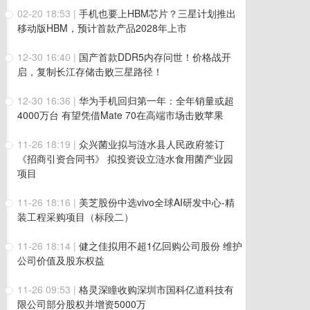
02-20 18:53
|
手机也要上HBM芯片？三星计划推出
移动版HBM，预计首款产品2028年上市
12-30 16:40
|
国产首款DDR5内存问世！价格战开
启，复制长江存储击败三星路径！
12-30 16:36
|
华为手机回归第一年：全年销量或超
4000万台 有望凭借Mate 70在高端市场击败苹果
11-26 18:19
|
众兴菌业拟与涟水县人民政府签订
《招商引资合同书》 拟投资设立涟水食用菌产业园
项目
11-26 18:16
|
美芝股份中选vivo全球AI研发中心-精
装工程采购项目（标段二）
11-26 18:14
|
健之佳拟用不超1亿回购公司股份 维护
公司价值及股东权益
11-26 09:53
|
格灵深瞳收购深圳市国科亿道科技有
限公司部分股权并增资5000万