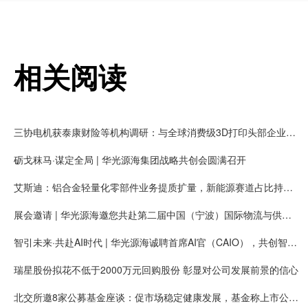
相关阅读
三协电机获泰康财险等机构调研：与全球消费级3D打印头部企业拓竹长期合作，有望获得大量新增客户需求
砺戈秣马·谋定全局 | 华光源海集团战略共创会圆满召开
艾斯迪：铝合金轻量化零部件业务提质扩量，新能源赛道占比持续提高
展会邀请 | 华光源海邀您共赴第二届中国（宁波）国际物流与供应链博览会，展位号：T01
智引未来·共赴AI时代 | 华光源海诚聘首席AI官（CAIO），共创智慧物流新未来！
瑞星股份拟花不低于2000万元回购股份 彰显对公司发展前景的信心
北交所邀8家公募基金座谈：促市场稳定健康发展，基金称上市公司质量持续提升