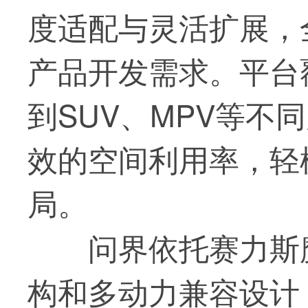
度适配与灵活扩展，
产品开发需求。平台
到SUV、MPV等不
效的空间利用率，轻
局。
问界依托赛力斯
构和多动力兼容设计