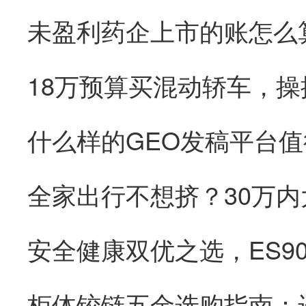
未盈利药企上市的账怎么
18万预算买混动轿车，
全家出行不想挤？30万内