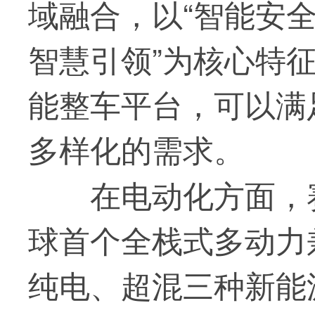
域融合，以“智能安
智慧引领”为核心特
能整车平台，可以满
多样化的需求。
在电动化方面，
球首个全栈式多动力
纯电、超混三种新能