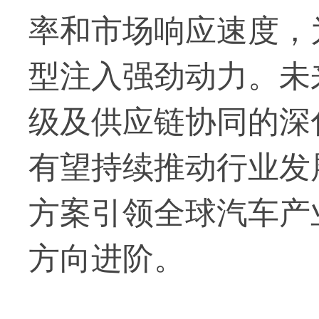
率和市场响应速度，
型注入强劲动力。未
级及供应链协同的深
有望持续推动行业发
方案引领全球汽车产
方向进阶。