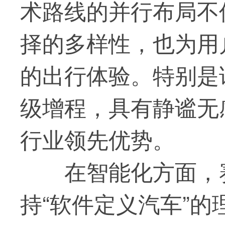
术路线的并行布局不
择的多样性，也为用
的出行体验。特别是
级增程，具有静谧无
行业领先优势。
在智能化方面，
持“软件定义汽车”的