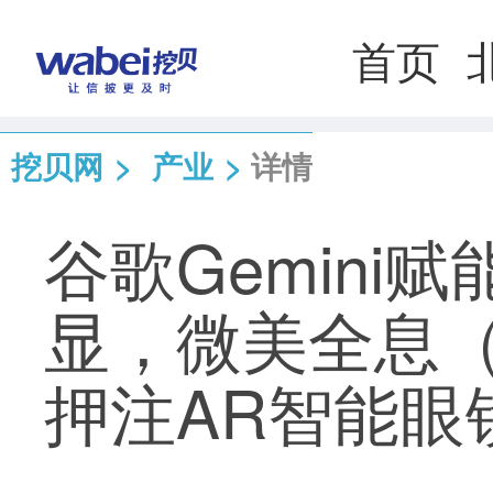
首页
挖贝网
>
产业
>
详情
谷歌Gemini赋
显，微美全息（W
押注AR智能眼