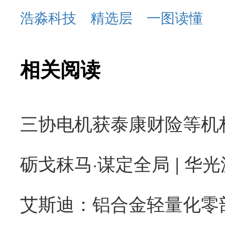
浩淼科技
精选层
一图读懂
相关阅读
砺戈秣马·谋定全局 | 