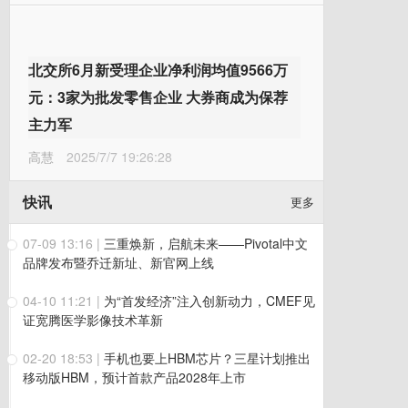
北交所6月新受理企业净利润均值9566万
元：3家为批发零售企业 大券商成为保荐
主力军
高慧
2025/7/7 19:26:28
快讯
更多
07-09 13:16
|
三重焕新，启航未来——Pivotal中文
品牌发布暨乔迁新址、新官网上线
04-10 11:21
|
为“首发经济”注入创新动力，CMEF见
证宽腾医学影像技术革新
02-20 18:53
|
手机也要上HBM芯片？三星计划推出
移动版HBM，预计首款产品2028年上市