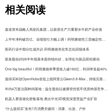
相关阅读
嘉道资本战略入局皇氏集团，以新质生产力重塑水牛奶产业价值
上半年净利破百亿、业绩指引大幅上调！药明康德凭三层确定性接住K型分化红利
医药行业中期分红成共识 药明康德夯实常态化回报体系
新泉股份2026半年报基本面持续向好，全球化与新品双轮驱动
One big beautiful！药明康德单季度收入破160亿，利润率首超40%
值得买科技OpenHubs首批上线阿里云Qwen3.8-Max，持续完善企业多模型服务
年内4万套法国种鸡落地：益生股份以健康管控筑牢优质种源竞争壁垒
机器人赛道催化密集落地 奥比中光3D视觉深度受益产业扩容
“什么值得买”发布7月消费关键词：消暑、出游、户外