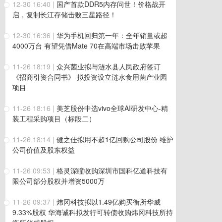
12-30 16:40
|
国产首款DDR5内存问世！价格战开
启，复制长江存储击败三星路径！
12-30 16:36
|
华为手机回归第一年：全年销量或超
4000万台 有望凭借Mate 70在高端市场击败苹果
11-26 18:19
|
众兴菌业拟与涟水县人民政府签订
《招商引资合同书》 拟投资设立涟水食用菌产业园
项目
11-26 18:16
|
美芝股份中选vivo全球AI研发中心-精
装工程采购项目（标段二）
11-26 18:14
|
健之佳拟用不超1亿回购公司股份 维护
公司价值及股东权益
11-26 09:53
|
格灵深瞳收购深圳市国科亿道科技有
限公司部分股权并增资5000万
11-26 09:37
|
炜冈科技拟以1.49亿购买衡所华威
9.33%股权 华海诚科拟发行可转债收购炜冈科技所持