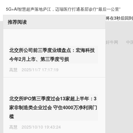
5G+AI智慧超声落地庐江，迈瑞医疗打通基层诊疗“最后一公里”
将在
3
秒后回到
推荐阅读
好牛网
中
北交所公司前三季度业绩盘点：宏海科技
今年2月上市、第三季度亏损
高慧
2025/11/7 17:17:19
北交所IPO第三季度过会13家超上半年：3
家非制造类企业过会 守住4000万净利润门
槛
高慧
2025/10/10 19:43:24