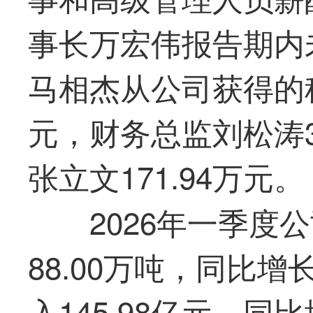
事长万宏伟报告期内
马相杰从公司获得的税
元，财务总监刘松涛3
张立文171.94万元。
2026年一季度
88.00万吨，同比增
入145.98亿元，同