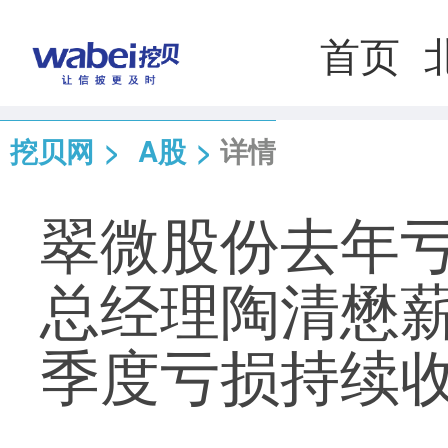
首页
挖贝网
>
A股
>
详情
翠微股份去年亏
总经理陶清懋薪酬6
季度亏损持续