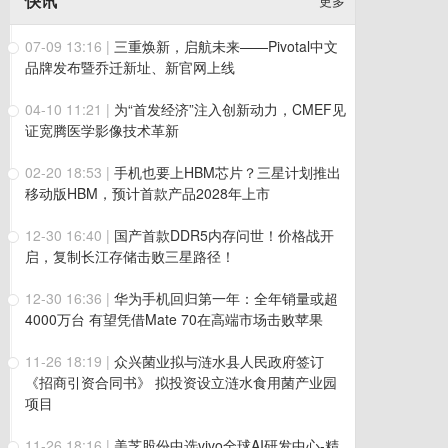
快讯
更多
07-09 13:16
|
三重焕新，启航未来——Pivotal中文
品牌发布暨乔迁新址、新官网上线
04-10 11:21
|
为“首发经济”注入创新动力，CMEF见
证宽腾医学影像技术革新
02-20 18:53
|
手机也要上HBM芯片？三星计划推出
移动版HBM，预计首款产品2028年上市
12-30 16:40
|
国产首款DDR5内存问世！价格战开
启，复制长江存储击败三星路径！
12-30 16:36
|
华为手机回归第一年：全年销量或超
4000万台 有望凭借Mate 70在高端市场击败苹果
11-26 18:19
|
众兴菌业拟与涟水县人民政府签订
《招商引资合同书》 拟投资设立涟水食用菌产业园
项目
11-26 18:16
|
美芝股份中选vivo全球AI研发中心-精