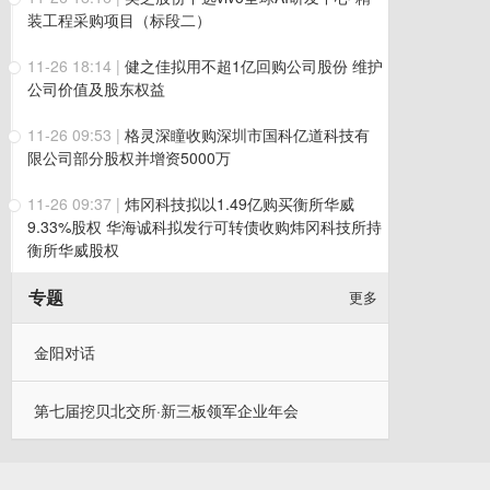
装工程采购项目（标段二）
11-26 18:14
|
健之佳拟用不超1亿回购公司股份 维护
公司价值及股东权益
11-26 09:53
|
格灵深瞳收购深圳市国科亿道科技有
限公司部分股权并增资5000万
11-26 09:37
|
炜冈科技拟以1.49亿购买衡所华威
9.33%股权 华海诚科拟发行可转债收购炜冈科技所持
衡所华威股权
专题
更多
金阳对话
第七届挖贝北交所·新三板领军企业年会