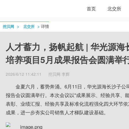
首页
北交所
>
>
详情
挖贝网
北交所
人才蓄力，扬帆起航 | 华光源
培养项目5月成果报告会圆满举
2026/6/12 11:42:11
挖贝网
李辉
金夏六月，蓄势奔涌。6月11日，
华光
源海长沙子公司
报告会议圆满举行。本次会议以"成果展示、经验共享、
表彰、业绩汇报、经验共享及标准化流程强化四大环节依
成果，进一步夯实公司销售人才梯队建设基础。