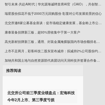
智引未来·共赴AI时代 | 华光源海诚聘首席AI官（CAIO），共创智慧物流新未来！
瑞星股份拟花不低于2000万元回购股份 彰显对公司发展前景的信心
北交所邀8家公募基金座谈：促市场稳定健康发展，基金称上市公司质量持续提升
康泰装备挂牌新三板，超93%营收集中于第一大客户
高光新材挂牌新三板，通用、封装金属掩膜版国内市场份额排名第一
上市不足两月，彩客科技二股东宣布减持：拟减持2%公司股份约可套现5008万元
加纳共和国土地与自然资源部代表团访问天润科技并签署合作备忘录
推荐阅读
北交所公司前三季度业绩盘点：宏海科技
今年2月上市、第三季度亏损