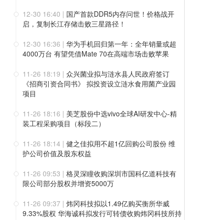
12-30 16:40
|
国产首款DDR5内存问世！价格战开
启，复制长江存储击败三星路径！
12-30 16:36
|
华为手机回归第一年：全年销量或超
4000万台 有望凭借Mate 70在高端市场击败苹果
11-26 18:19
|
众兴菌业拟与涟水县人民政府签订
《招商引资合同书》 拟投资设立涟水食用菌产业园
项目
11-26 18:16
|
美芝股份中选vivo全球AI研发中心-精
装工程采购项目（标段二）
11-26 18:14
|
健之佳拟用不超1亿回购公司股份 维
护公司价值及股东权益
11-26 09:53
|
格灵深瞳收购深圳市国科亿道科技有
限公司部分股权并增资5000万
11-26 09:37
|
炜冈科技拟以1.49亿购买衡所华威
9.33%股权 华海诚科拟发行可转债收购炜冈科技所持