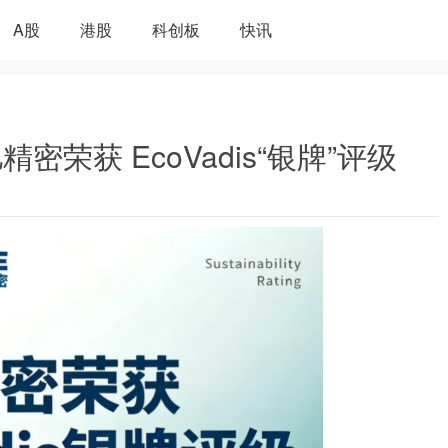
A股
港股
科创板
快讯
荣获 EcoVadis“银牌”评级