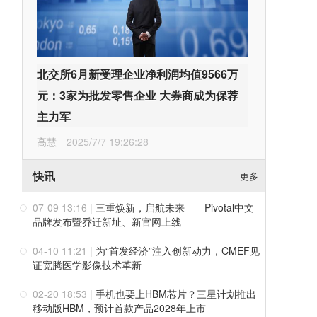
北交所6月新受理企业净利润均值9566万
元：3家为批发零售企业 大券商成为保荐
主力军
高慧
2025/7/7 19:26:28
快讯
更多
07-09 13:16
|
三重焕新，启航未来——Pivotal中文
品牌发布暨乔迁新址、新官网上线
04-10 11:21
|
为“首发经济”注入创新动力，CMEF见
证宽腾医学影像技术革新
02-20 18:53
|
手机也要上HBM芯片？三星计划推出
移动版HBM，预计首款产品2028年上市