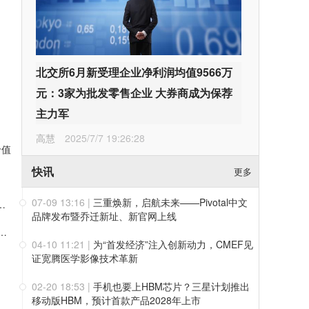
北交所6月新受理企业净利润均值9566万
元：3家为批发零售企业 大券商成为保荐
主力军
高慧
2025/7/7 19:26:28
价值
快讯
更多
07-09 13:16
|
三重焕新，启航未来——Pivotal中文
明康德单季度收入破160亿，利润率首超40%
品牌发布暨乔迁新址、新官网上线
落地：益生股份以健康管控筑牢优质种源竞争壁垒
04-10 11:21
|
为“首发经济”注入创新动力，CMEF见
证宽腾医学影像技术革新
02-20 18:53
|
手机也要上HBM芯片？三星计划推出
移动版HBM，预计首款产品2028年上市