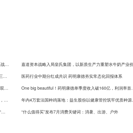
信通电子拟1.6亿元投资物理AI视觉芯片“小巨人” AIoT战略加速落地
嘉道资本战略入局皇氏集团，以新质生产力重塑水牛奶产业
上半年净利破百亿、业绩指引大幅上调！药明康德凭三层确定性接住K型分化红利
医药行业中期分红成共识 药明康德夯实常态化回报体系
新泉股份2026半年报基本面持续向好，全球化与新品双轮驱动
One big beautiful！药
值得买科技OpenHubs首批上线阿里云Qwen3.8-Max，持续完善企业多模型服务
年内4万套法国种鸡
机器人赛道催化密集落地 奥比中光3D视觉深度受益产业扩容
“什么值得买”发布7月消费关键词：消暑、出游、户外