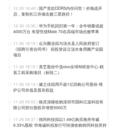
12-30 16:40
|
国产首款DDR5内存问世！价格战开
启，复制长江存储击败三星路径！
12-30 16:36
|
华为手机回归第一年：全年销量或超
4000万台 有望凭借Mate 70在高端市场击败苹果
11-26 18:19
|
众兴菌业拟与涟水县人民政府签订
《招商引资合同书》 拟投资设立涟水食用菌产业园
项目
11-26 18:16
|
美芝股份中选vivo全球AI研发中心-精
装工程采购项目（标段二）
11-26 18:14
|
健之佳拟用不超1亿回购公司股份 维
护公司价值及股东权益
11-26 09:53
|
格灵深瞳收购深圳市国科亿道科技有
限公司部分股权并增资5000万
11-26 09:37
|
炜冈科技拟以1.49亿购买衡所华威
9.33%股权 华海诚科拟发行可转债收购炜冈科技所持