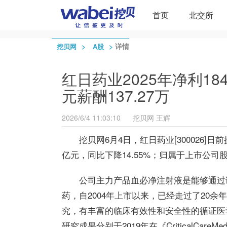
首页
北交所
>
>
详情
挖贝网
A股
红日药业2025年净利184
元薪酬137.27万
2026/6/4 11:03:10
挖贝网
王辉
挖贝网6月4日，红日药业[300026]日
亿元，同比下降14.55%；归属于上市公司股东
公司主力产品血必净注射液是能够通过
药，自2004年上市以来，已经走过了20
究，有丰富的临床有效性和安全性的循证医
研究成果分别于2019年在《CriticalCareMedi