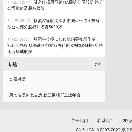
11-26 18:14
|
健之佳拟用不超1亿回购公司股份 维护
公司价值及股东权益
11-26 09:53
|
格灵深瞳收购深圳市国科亿道科技有
限公司部分股权并增资5000万
11-26 09:37
|
炜冈科技拟以1.49亿购买衡所华威
9.33%股权 华海诚科拟发行可转债收购炜冈科技所持
衡所华威股权
专题
更多
金阳对话
第七届挖贝北交所·新三板领军企业年会
关于我们
┊
联系我们
┊
友情
WaBei.CN © 2007-2026
京ICP