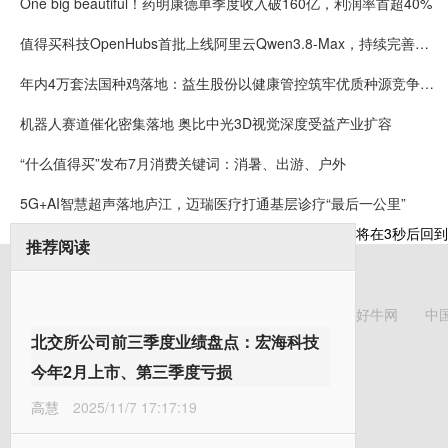
One big beautiful！药明康德单季度收入破160亿，利润率首超40%
值得买科技OpenHubs首批上线阿里云Qwen3.8-Max，持续完善企业多模型服务
年内4万套法国种鸡落地：益生股份以健康管控筑牢优质种源竞争壁垒
机器人赛道催化密集落地 奥比中光3D视觉深度受益产业扩容
“什么值得买”发布7月消费关键词：消暑、出游、户外
5G+AI智慧超声落地庐江，迈瑞医疗打通基层诊疗“最后一公里”
将在
3
秒后回到
推荐阅读
好牛网
中
北交所公司前三季度业绩盘点：宏海科技
今年2月上市、第三季度亏损
高慧
2025/11/7 17:17:19