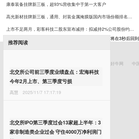
康泰装备挂牌新三板，超93%营收集中于第一大客户
高光新材挂牌新三板，通用、封装金属掩膜版国内市场份额排名第一
上市不足两月，彩客科技二股东宣布减持：拟减持2%公司股份约可套现5008万元
将在
3
秒后回到
推荐阅读
好牛网
中
北交所公司前三季度业绩盘点：宏海科技
今年2月上市、第三季度亏损
高慧
2025/11/7 17:17:19
北交所IPO第三季度过会13家超上半年：3
家非制造类企业过会 守住4000万净利润门