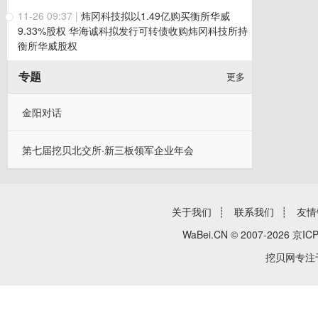
11-26 09:37
|
炜冈科技拟以1.49亿购买衡所华威
9.33%股权 华海诚科拟发行可转债收购炜冈科技所持
衡所华威股权
专题
更多
金阳对话
第七届挖贝北交所·新三板领军企业年会
关于我们
┊
联系我们
┊
友情
WaBei.CN © 2007-2026
京ICP
挖贝网专注