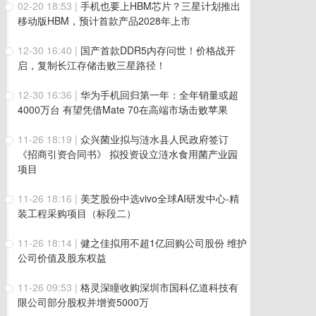
02-20 18:53
|
手机也要上HBM芯片？三星计划推出
移动版HBM，预计首款产品2028年上市
12-30 16:40
|
国产首款DDR5内存问世！价格战开
启，复制长江存储击败三星路径！
12-30 16:36
|
华为手机回归第一年：全年销量或超
4000万台 有望凭借Mate 70在高端市场击败苹果
11-26 18:19
|
众兴菌业拟与涟水县人民政府签订
《招商引资合同书》 拟投资设立涟水食用菌产业园
项目
11-26 18:16
|
美芝股份中选vivo全球AI研发中心-精
装工程采购项目（标段二）
11-26 18:14
|
健之佳拟用不超1亿回购公司股份 维护
公司价值及股东权益
11-26 09:53
|
格灵深瞳收购深圳市国科亿道科技有
限公司部分股权并增资5000万