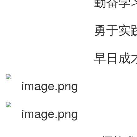
勤奋学
勇于实
早日成