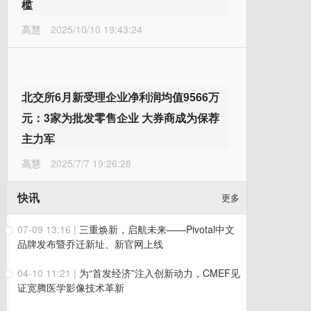
槛
高慧
2025/10/10 19:43:24
北交所6月新受理企业净利润均值9566万
元：3家为批发零售企业 大券商成为保荐
主力军
高慧
2025/7/7 19:26:28
快讯
更多
07-09 13:16
|
三重焕新，启航未来——Pivotal中文
品牌发布暨乔迁新址、新官网上线
04-10 11:21
|
为“首发经济”注入创新动力，CMEF见
证宽腾医学影像技术革新