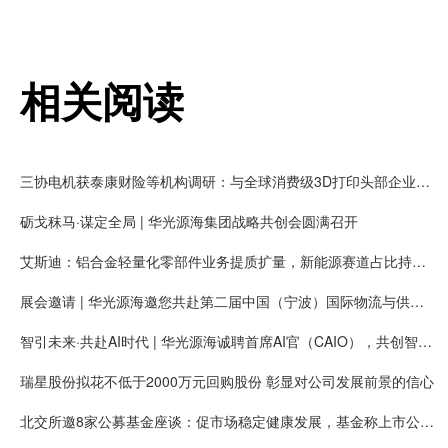
相关阅读
三协电机获泰康财险等机构调研：与全球消费级3D打印头部企业拓竹长期合作，有望获得大量新增客户需求
砺戈秣马·谋定全局 | 华光源海集团战略共创会圆满召开
艾斯迪：铝合金轻量化零部件业务提质扩量，新能源赛道占比持续提高
展会邀请 | 华光源海邀您共赴第二届中国（宁波）国际物流与供应链博览会，展位号：T01
智引未来·共赴AI时代 | 华光源海诚聘首席AI官（CAIO），共创智慧物流新未来！
瑞星股份拟花不低于2000万元回购股份 彰显对公司发展前景的信心
北交所邀8家公募基金座谈：促市场稳定健康发展，基金称上市公司质量持续提升