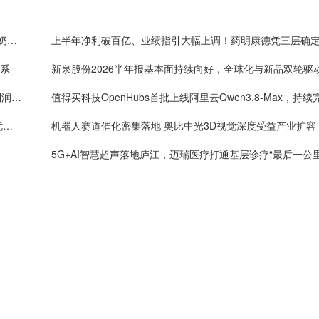
嘉道资本战略入局皇氏集团，以新质生产力重塑水牛奶产业价值
体系
新泉股份2026半年报基本面持续向好，全球化与新品双轮驱
One big beautiful！药明康德单季度收入破160亿，利润率首超40%
年内4万套法国种鸡落地：益生股份以健康管控筑牢优质种源竞争壁垒
机器人赛道催化密集落地 奥比中光3D视觉深度受益产业扩容
5G+AI智慧超声落地庐江，迈瑞医疗打通基层诊疗“最后一公里