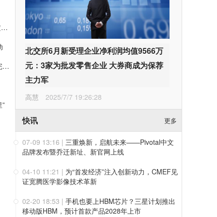
上半年净利破百亿、业绩指引大幅上调！药明康德凭三层确定性接住K型分化红利
动
北交所6月新受理企业净利润均值9566万
元：3家为批发零售企业 大券商成为保荐
值得买科技OpenHubs首批上线阿里云Qwen3.8-Max，持续完善企业多模型服务
主力军
高慧
2025/7/7 19:26:28
”
快讯
更多
07-09 13:16
|
三重焕新，启航未来——Pivotal中文
品牌发布暨乔迁新址、新官网上线
04-10 11:21
|
为“首发经济”注入创新动力，CMEF见
证宽腾医学影像技术革新
02-20 18:53
|
手机也要上HBM芯片？三星计划推出
移动版HBM，预计首款产品2028年上市