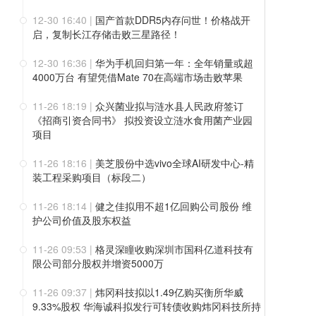
12-30 16:40
|
国产首款DDR5内存问世！价格战开
启，复制长江存储击败三星路径！
12-30 16:36
|
华为手机回归第一年：全年销量或超
4000万台 有望凭借Mate 70在高端市场击败苹果
11-26 18:19
|
众兴菌业拟与涟水县人民政府签订
《招商引资合同书》 拟投资设立涟水食用菌产业园
项目
11-26 18:16
|
美芝股份中选vivo全球AI研发中心-精
装工程采购项目（标段二）
11-26 18:14
|
健之佳拟用不超1亿回购公司股份 维
护公司价值及股东权益
11-26 09:53
|
格灵深瞳收购深圳市国科亿道科技有
限公司部分股权并增资5000万
11-26 09:37
|
炜冈科技拟以1.49亿购买衡所华威
9.33%股权 华海诚科拟发行可转债收购炜冈科技所持