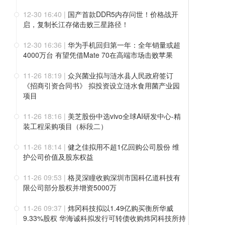
12-30 16:40
|
国产首款DDR5内存问世！价格战开
启，复制长江存储击败三星路径！
12-30 16:36
|
华为手机回归第一年：全年销量或超
4000万台 有望凭借Mate 70在高端市场击败苹果
11-26 18:19
|
众兴菌业拟与涟水县人民政府签订
《招商引资合同书》 拟投资设立涟水食用菌产业园
项目
11-26 18:16
|
美芝股份中选vivo全球AI研发中心-精
装工程采购项目（标段二）
11-26 18:14
|
健之佳拟用不超1亿回购公司股份 维
护公司价值及股东权益
11-26 09:53
|
格灵深瞳收购深圳市国科亿道科技有
限公司部分股权并增资5000万
11-26 09:37
|
炜冈科技拟以1.49亿购买衡所华威
9.33%股权 华海诚科拟发行可转债收购炜冈科技所持