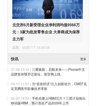
北交所6月新受理企业净利润均值9566万
元：3家为批发零售企业 大券商成为保荐
主力军
高慧
2025/7/7 19:26:28
快讯
更多
07-09 13:16
|
三重焕新，启航未来——Pivotal中文
品牌发布暨乔迁新址、新官网上线
04-10 11:21
|
为“首发经济”注入创新动力，CMEF见
证宽腾医学影像技术革新
02-20 18:53
|
手机也要上HBM芯片？三星计划推出
移动版HBM，预计首款产品2028年上市