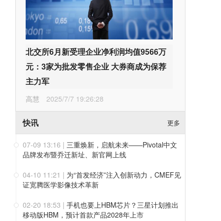
北交所6月新受理企业净利润均值9566万
元：3家为批发零售企业 大券商成为保荐
主力军
高慧
2025/7/7 19:26:28
快讯
更多
07-09 13:16
|
三重焕新，启航未来——Pivotal中文
品牌发布暨乔迁新址、新官网上线
04-10 11:21
|
为“首发经济”注入创新动力，CMEF见
证宽腾医学影像技术革新
02-20 18:53
|
手机也要上HBM芯片？三星计划推出
移动版HBM，预计首款产品2028年上市