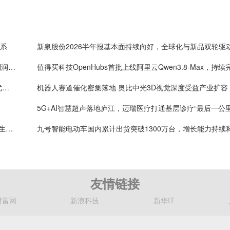
体系
新泉股份2026半年报基本面持续向好，全球化与新品双轮驱
One big beautiful！药明康德单季度收入破160亿，利润率首超40%
年内4万套法国种鸡落地：益生股份以健康管控筑牢优质种源竞争壁垒
机器人赛道催化密集落地 奥比中光3D视觉深度受益产业扩容
5G+AI智慧超声落地庐江，迈瑞医疗打通基层诊疗“最后一公里
数智赋能生命防线 迈瑞医疗助力ICU从“生死门”走向”生命中枢”
九号智能电动车国内累计出货突破1300万台，增长能力持续
友情链接
财富网
新浪科技
新华IT