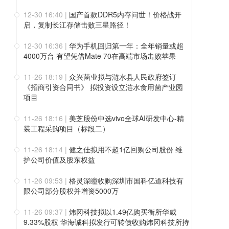
12-30 16:40
|
国产首款DDR5内存问世！价格战开
启，复制长江存储击败三星路径！
12-30 16:36
|
华为手机回归第一年：全年销量或超
4000万台 有望凭借Mate 70在高端市场击败苹果
11-26 18:19
|
众兴菌业拟与涟水县人民政府签订
《招商引资合同书》 拟投资设立涟水食用菌产业园
项目
11-26 18:16
|
美芝股份中选vivo全球AI研发中心-精
装工程采购项目（标段二）
11-26 18:14
|
健之佳拟用不超1亿回购公司股份 维
护公司价值及股东权益
11-26 09:53
|
格灵深瞳收购深圳市国科亿道科技有
限公司部分股权并增资5000万
11-26 09:37
|
炜冈科技拟以1.49亿购买衡所华威
9.33%股权 华海诚科拟发行可转债收购炜冈科技所持