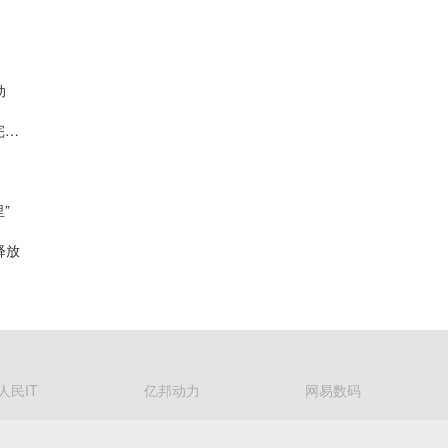
动
值得买科技OpenHubs首批上线阿里云Qwen3.8-Max，持续完善企业多模型服务
”
释放
人民IT
亿邦动力
网易数码