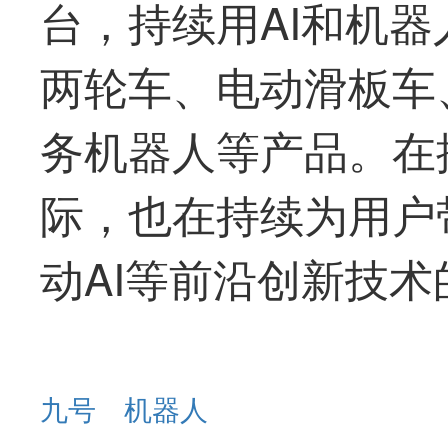
台，持续用AI和机
两轮车、电动滑板车
务机器人等产品。在
际，也在持续为用户
动AI等前沿创新技
九号
机器人