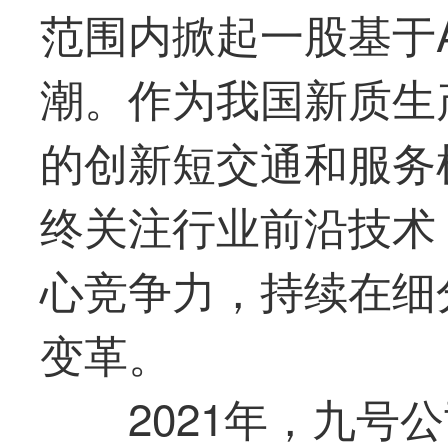
范围内掀起一股基于
潮。作为我国新质生
的创新短交通和服务
终关注行业前沿技术
心竞争力，持续在细
变革。
2021年，
九号
公