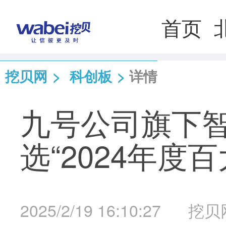
首页
挖贝网
>
科创板
>
详情
九号公司旗下
选“2024年度百
2025/2/19 16:10:27
挖贝