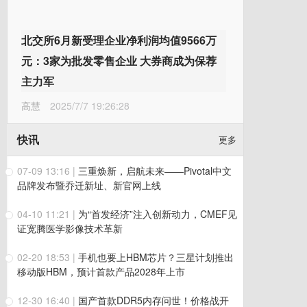
北交所6月新受理企业净利润均值9566万
元：3家为批发零售企业 大券商成为保荐
主力军
高慧
2025/7/7 19:26:28
快讯
更多
07-09 13:16
|
三重焕新，启航未来——Pivotal中文
品牌发布暨乔迁新址、新官网上线
04-10 11:21
|
为“首发经济”注入创新动力，CMEF见
证宽腾医学影像技术革新
02-20 18:53
|
手机也要上HBM芯片？三星计划推出
移动版HBM，预计首款产品2028年上市
12-30 16:40
|
国产首款DDR5内存问世！价格战开