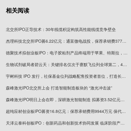
相关阅读
北交所IPO正导技术：30年线缆积淀构筑高性能线缆竞争壁垒
杰理科技北交所IPO募6.22亿元：通富微电战投，保荐承销费3774万元，保代业敬轩、李鸿仁或可拿奖金
德聚技术拟创业板IPO：电子胶粘剂产品终端用于苹果、特斯拉，高端技术可媲美汉高、陶氏化学等巨头
生物试剂破局者碧云天：关键排名仅次于赛默飞位列全球第二，4700余篇CNS及子刊论文标注使用公司产品
宇树科技 IPO 发行，社保基金位列战略配售投资者首位，打造长效示范效应
森峰激光IPO北交所上会 打造智能制造板块的 “激光冲击波”
森峰激光IPO明日上会在即，深耕激光智能制造 拟募资3.52亿元扩产增效
超纯应材创业板IPO募资16.8亿元：保荐承销费用9944万元 保代袁琳翕、张冠峰或可拿奖金
天泽云泰科创板IPO：创新药品和创新技术协同发展 临床阶段产品研发进度均为全球首位或前三