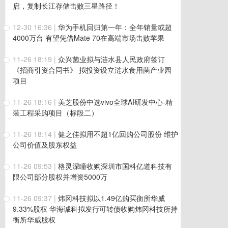
启，复制长江存储击败三星路径！
12-30 16:36
|
华为手机回归第一年：全年销量或超
4000万台 有望凭借Mate 70在高端市场击败苹果
11-26 18:19
|
众兴菌业拟与涟水县人民政府签订
《招商引资合同书》 拟投资设立涟水食用菌产业园
项目
11-26 18:16
|
美芝股份中选vivo全球AI研发中心-精
装工程采购项目（标段二）
11-26 18:14
|
健之佳拟用不超1亿回购公司股份 维护
公司价值及股东权益
11-26 09:53
|
格灵深瞳收购深圳市国科亿道科技有
限公司部分股权并增资5000万
11-26 09:37
|
炜冈科技拟以1.49亿购买衡所华威
9.33%股权 华海诚科拟发行可转债收购炜冈科技所持
衡所华威股权