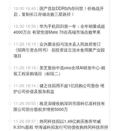
12-30 16:40
|
国产首款DDR5内存问世！价格战开
启，复制长江存储击败三星路径！
12-30 16:36
|
华为手机回归第一年：全年销量或超
4000万台 有望凭借Mate 70在高端市场击败苹果
11-26 18:19
|
众兴菌业拟与涟水县人民政府签订
《招商引资合同书》 拟投资设立涟水食用菌产业园
项目
11-26 18:16
|
美芝股份中选vivo全球AI研发中心-精
装工程采购项目（标段二）
11-26 18:14
|
健之佳拟用不超1亿回购公司股份 维
护公司价值及股东权益
11-26 09:53
|
格灵深瞳收购深圳市国科亿道科技有
限公司部分股权并增资5000万
11-26 09:37
|
炜冈科技拟以1.49亿购买衡所华威
9.33%股权 华海诚科拟发行可转债收购炜冈科技所持