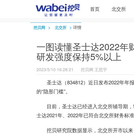
首页
北交所
>
>
详情
挖贝网
北交所
一图读懂圣士达2022年
研发强度保持5%以上
2023/5/10 16:28:21
挖贝网
王思宇
圣士达
（834812）近日发布2022
的“隐形门槛”。
目前，
圣士达
已经进入北交所辅导期，
士达
2021年、2022年已符合北交所财务
挖贝研究院数据显示，北交所开市以来