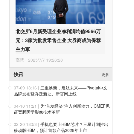
北交所6月新受理企业净利润均值9566万
元：3家为批发零售企业 大券商成为保荐
主力军
高慧
2025/7/7 19:26:28
快讯
更多
07-09 13:16
|
三重焕新，启航未来——Pivotal中文
品牌发布暨乔迁新址、新官网上线
04-10 11:21
|
为“首发经济”注入创新动力，CMEF见
证宽腾医学影像技术革新
02-20 18:53
|
手机也要上HBM芯片？三星计划推出
移动版HBM，预计首款产品2028年上市